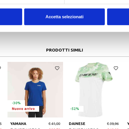
-35%
Accetta selezionati
5
DAINESE
€ 199,00
DAINESE
€ 85,00
6
HEROSPHERE AIR TEX JACKET BLACK FLUO
€ 129,90
PROTEZIONE SCHIENA MOTO PROARMOR G2 N BLACK
PRODOTTI SIMILI
-30%
Nuovo arrivo
-52%
5
YAMAHA
€ 41,00
DAINESE
€ 39,96