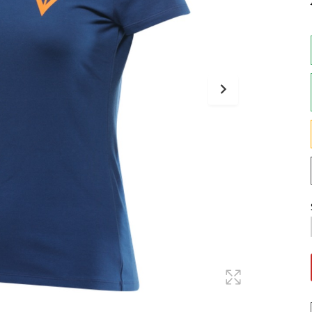
Maglie
Pantaloni
Sottocasco
Sottoguanti