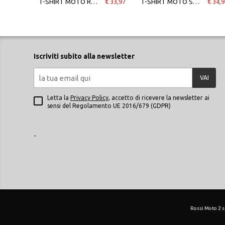
T-SHIRT MOTO RACING SERVICE DONNA TSHIRT KALE
€ 33,97
T-SHIRT MOTO SPEED DEMON VELOCE DONNA BRIGHT RED
€ 34,9
Iscriviti subito alla newsletter
VAI
Letta la
Privacy Policy
, accetto di ricevere la newsletter ai
sensi del Regolamento UE 2016/679 (GDPR)
-
Rossi Moto 2 srl