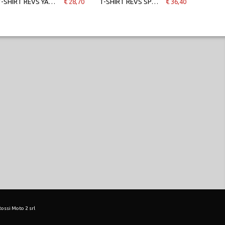
T-SHIRT REVS YAMAHA DONNA
€ 28,70
T-SHIRT REVS SPECIAL EDITION YAMAHA UNISEX
€ 36,40
 Rossi Moto 2 srl