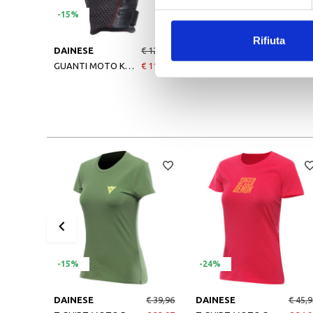
-15%
-15%
Rifiuta
DAINESE
€ 129,95
DAINESE
€ 59,9
GUANTI MOTO KARAKUM ERGOTEK BLACK-BLACK
€ 110,46
GUANTI MOTO ATHENE TEX GLOVES BLACK-BLACK
€ 50,9
-15%
-24%
DAINESE
€ 39,96
DAINESE
€ 45,9