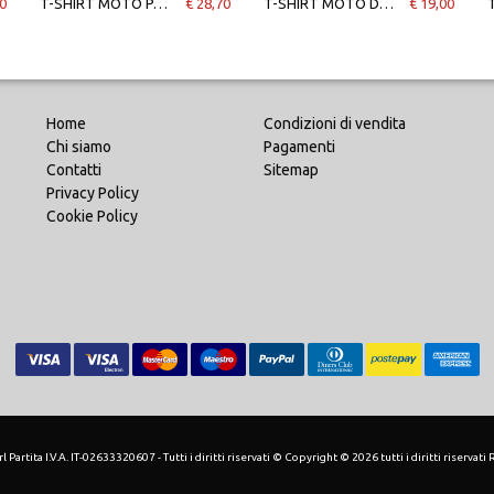
0
T-SHIRT MOTO PADDOCK BLUEA TEAM YAMAHA DONNA
€ 28,70
T-SHIRT MOTO DONNA CAMO-TRACKS LADY WHITE/CAmo
€ 19,00
Home
Condizioni di vendita
Chi siamo
Pagamenti
Contatti
Sitemap
Privacy Policy
Cookie Policy
 Partita I.V.A. IT-02633320607 - Tutti i diritti riservati © Copyright © 2026 tutti i diritti riservati