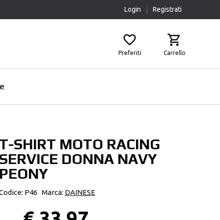
Login
Registrati
Preferiti
Carrello
e
T-SHIRT MOTO RACING
Prodotti Pulizia
Airbag
SERVICE DONNA NAVY
Scaldacollo
Fasce Lombari
PEONY
Sottocasco
Ginocchiere
Pantaloni Protettivi
Codice: P46
Marca:
DAINESE
Paraschiena
€ 33,97
Protezioni Aggiuntive