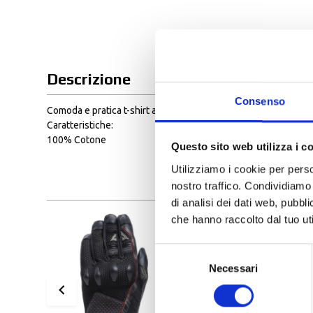
Descrizione
Consenso
Comoda e pratica t-shirt a girocollo dal taglio femminile. Ide
Caratteristiche:
100% Cotone
Questo sito web utilizza i c
Utilizziamo i cookie per perso
nostro traffico. Condividiamo 
di analisi dei dati web, pubbl
che hanno raccolto dal tuo uti
Selezione
Necessari
del
consenso