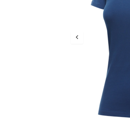
Tessuto
Salvascarpe
Traforati
Scarpe
Stivali Racing
Stivali Touring