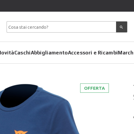
Novità
Caschi
Abbigliamento
Accessori e Ricambi
March
OFFERTA
Copriscarpe
Coprimoto
Giacche
Felpe
Pantaloni
Gilet
Tute
Giubbotti
T-Shirt