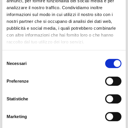
sua comoda vestibilità e allo scollo a V, questa t-shirt si adatta
annunci, per fornire funzionalità dei social media e per
perfettamente a chiunque la indossi. Il logo Yamaha stampato sul
analizzare il nostro traffico. Condividiamo inoltre
petto e sulle maniche completa il classico look Racing Blue di
informazioni sul modo in cui utilizzi il nostro sito con i
Yamaha.
nostri partner che si occupano di analisi dei dati web,
Dettagli:
pubblicità e social media, i quali potrebbero combinarle
100% cotone, 180 grammi
con altre informazioni che hai fornito loro o che hanno
Marchio Yamaha stampato sul petto e sulla manica destra
raccolto dal tuo utilizzo dei loro servizi.
Vestibilità comoda
Collo a V
Selezione
Necessari
del
ALTRI PRODOTTI YAMAHA
consenso
Preferenze
Statistiche
Marketing