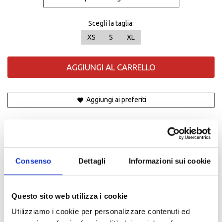
Scegli la taglia:
XS
S
XL
AGGIUNGI AL CARRELLO
Aggiungi ai preferiti
Condividi:
Descrizione
Consenso
Dettagli
Informazioni sui cookie
Descrizione:
Semplice e sorprendente, la maglietta da donna Paddock Blue
Questo sito web utilizza i cookie
Essentials è un capo che non può mancare nel guardaroba di tutte
Utilizziamo i cookie per personalizzare contenuti ed
le fan di Yamaha. Realizzata in morbido cotone al 100%, grazie alla