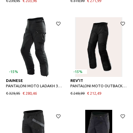
€ 239,95
€ 203,96
€ 319,99
€ 271,99
-15%
-15%
54
XL
DAINESE
REV'IT
PANTALONI MOTO LADAKH 3L DDRY PANTS 50 BLACKBLACK
PANTALONI MOTO OUTBACK 4 H2O BLACK
€ 329,95
€ 280,46
€ 249,99
€ 212,49