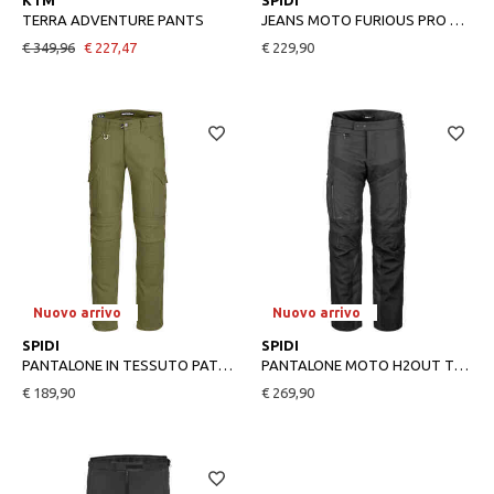
XL
28
KTM
SPIDI
TERRA ADVENTURE PANTS
JEANS MOTO FURIOUS PRO BLUE USED
€ 349,96
€ 227,47
€ 229,90
Nuovo arrivo
Nuovo arrivo
32
M
SPIDI
SPIDI
PANTALONE IN TESSUTO PATHFINDER CARGO
PANTALONE MOTO H2OUT TRAVELER 3 SPIDI
€ 189,90
€ 269,90