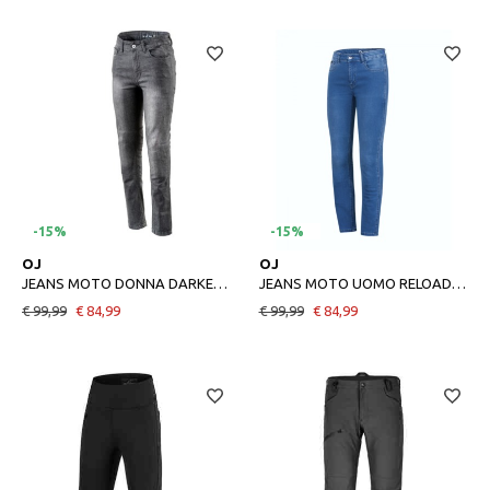
-15%
-15%
38
40
42
48
50
52
54
OJ
OJ
JEANS MOTO DONNA DARKEN 2 NERO
JEANS MOTO UOMO RELOAD 2 BLU
€ 99,99
€ 84,99
€ 99,99
€ 84,99