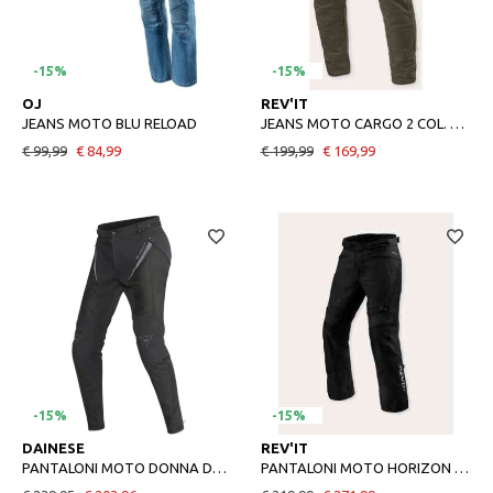
-15%
-15%
48
44
OJ
REV'IT
JEANS MOTO BLU RELOAD
JEANS MOTO CARGO 2 COL. ASFALTO
€ 99,99
€ 84,99
€ 199,99
€ 169,99
-15%
-15%
46
M
DAINESE
REV'IT
PANTALONI MOTO DONNA DRAKE SUPER AIR LADY TEX PANTS BLACK
PANTALONI MOTO HORIZON 3 BLACK