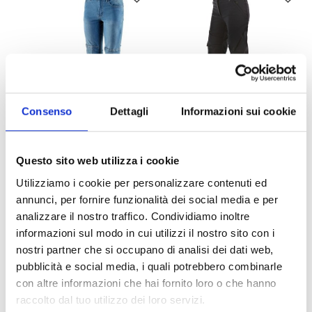
Consenso
Dettagli
Informazioni sui cookie
-15%
-15%
38
46
44
OJ
DAINESE
JEANS MOTO DONNA RELOAD LADY BLUE
PANTALONI MOTO DONNA NEW DRAKE AIR LADY TEX PANTS BLACK
Questo sito web utilizza i cookie
€ 99,99
€ 84,99
€ 269,95
€ 229,46
Utilizziamo i cookie per personalizzare contenuti ed
annunci, per fornire funzionalità dei social media e per
analizzare il nostro traffico. Condividiamo inoltre
informazioni sul modo in cui utilizzi il nostro sito con i
nostri partner che si occupano di analisi dei dati web,
pubblicità e social media, i quali potrebbero combinarle
con altre informazioni che hai fornito loro o che hanno
raccolto dal tuo utilizzo dei loro servizi.