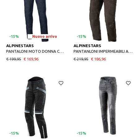
-15%
Nuovo arrivo
-15%
30
32
34
36
S
M
XL
2XL
ALPINESTARS
ALPINESTARS
PANTALONI MOTO DONNA CULT-8 IN DENIM ELASTICIZZATO
PANTANLONI IMPERMEABILI AST-1 V2 BLACK
€ 199,95
€ 169,96
€ 219,95
€ 186,96
-15%
-15%