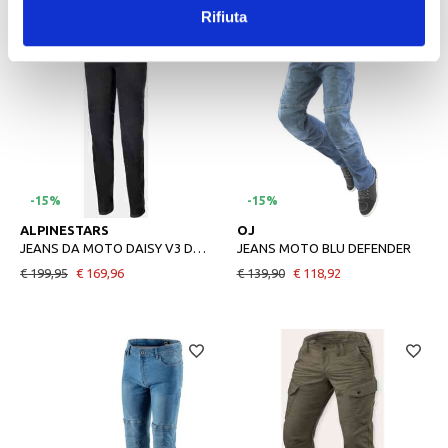
Rifiuta
-15%
-15%
28
52
ALPINESTARS
OJ
JEANS DA MOTO DAISY V3 DONNA RINSE BLACK
JEANS MOTO BLU DEFENDER
€ 199,95
€ 169,96
€ 139,90
€ 118,92