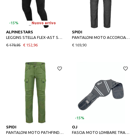
-15%
Nuovo arrivo
S
M
L
XL
2XL
28
31
32
33
34
ALPINESTARS
SPIDI
LEGGINS STELLA FLEX-AST SHORT DONNA BLACK BLACK
PANTALONI MOTO ACCORCIATI CHARGED SHORT ANTRACITE
€ 179,95
€ 152,96
€ 169,90
-15%
31
33
34
36
38
M
XL
2XL
SPIDI
OJ
PANTALONI MOTO PATHFINDER 2 CARGO VERDE
FASCIA MOTO LOMBARE TRASPIRANTE BELT ONE NERO