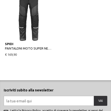
XL
SPIDI
PANTALONI MOTO SUPER NET PANTS NERO
€ 169,90
Iscriviti subito alla newsletter
VAI
Letta la
Privacy Policy
, accetto di ricevere la newsletter ai sensi del