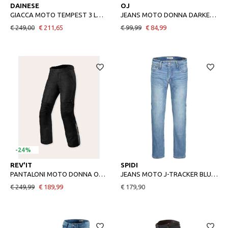
40
42
40
44
DAINESE
OJ
GIACCA MOTO TEMPEST 3 LADY DDRY PANTS BLACKBLACKEBONY
JEANS MOTO DONNA DARKEN LADY NERO
€ 249,00
€ 211,65
€ 99,99
€ 84,99
-24%
40
42
44
36
40
REV'IT
SPIDI
PANTALONI MOTO DONNA OUTBACK 4 H2O BLACK
JEANS MOTO J-TRACKER BLUE USED
€ 249,99
€ 189,99
€ 179,90