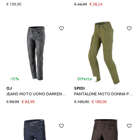
€ 199,90
€ 44,99
€ 38,24
-15%
Offerta
46
56
26
28
29
27
OJ
SPIDI
JEANS MOTO UOMO DARKEN MAN NERO
PANTALONE MOTO DONNA PATHFINDER CARGO LADY MILITARE
€ 99,99
€ 84,99
€ 189,90
€ 189,00