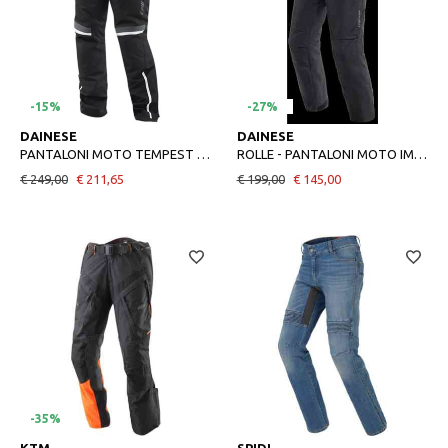
-15%
-27%
58
54
DAINESE
DAINESE
PANTALONI MOTO TEMPEST 3 DDRY PANTS 54 BLACKBLACKEBONY
ROLLE - PANTALONI MOTO IMPERMEABILI UOMO
€ 249,00
€ 211,65
€ 199,00
€ 145,00
-35%