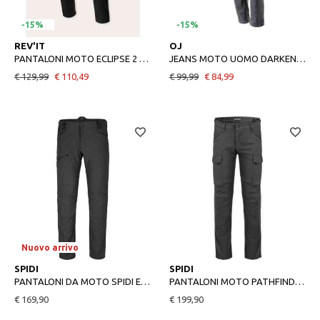
-15%
-15%
S
48
50
52
54
58
60
REV'IT
OJ
PANTALONI MOTO ECLIPSE 2 NERO
JEANS MOTO UOMO DARKEN 2 NERO
€ 129,99
€ 110,49
€ 99,99
€ 84,99
Nuovo arrivo
28
29
31
32
33
34
32
33
34
36
SPIDI
SPIDI
PANTALONI DA MOTO SPIDI ESTIVI CHARGED
PANTALONI MOTO PATHFINDER 2 CARGO ANTRACITE
€ 169,90
€ 199,90