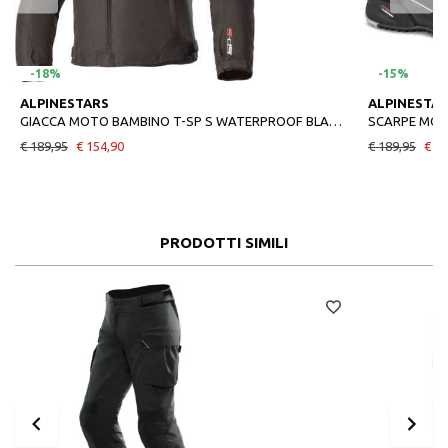
-18%
-15%
ALPINESTARS
ALPINESTA
GIACCA MOTO BAMBINO T-SP S WATERPROOF BLACK WHITE
SCARPE MOT
€ 189,95
€ 154,90
€ 189,95
€ 16
PRODOTTI SIMILI