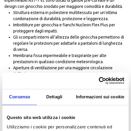
impermeabili AST-1 v2 sono dotati di gambe pre-curvate e un
design con ginocchio snodato per maggiore comodità e durabilità.
Struttura esterna in poliestere multitessuto per un'ottima
combinazione di durabilità, protezione e leggerezza.
Imbottiture per ginocchia e fianchi Nucleon Flex Plus per
proteggere dagli impatti.
Gli scomparti interni all'altezza delle ginocchia permettono di
regolare le protezioni per adattarle a pantaloni di lunghezza
di.versa.
Membrana fissa impermeabile e traspirante per alte
prestazioni in qualsiasi condizione meteorologica.
Aperture di ventilazione per una maggiore circolazione
dell'aria.
Gambe pre-curvate per una vestibilità migliorata e una
maggiore comodità durante la posizione di guida.
Tasche laterali per maggiore praticità.
Consenso
Dettagli
Informazioni sui cookie
Scomparti all'altezza dei fianchi a cui possono essere
incorporati i proteggi fianchi Bio-Flex Alpinestars.
Dettagli riflettenti.
costruzione
Questo sito web utilizza i cookie
Costruzione del guscio principale in materiali multipli per la
Utilizziamo i cookie per personalizzare contenuti ed