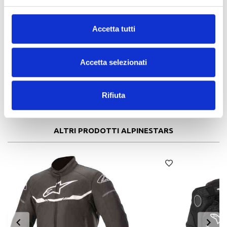
caratteristiche principali
Compartimenti per fianchi possono essere aggiornati per
Accetta tutti
incorporare i protettori per fianchi Alpinestars Bio-Flex.
Dettagli riflettenti.
Cintura di regolazione in vita con gancio e passante per una
Accetta selezionati
vestibilità precisa.
Cerniera di connessione in vita per un'integrazione sicura con
la giacca da moto Alpinestars.
Rifiuta
Cerniere YKK di alta qualità per garantire durata.
ALTRI PRODOTTI ALPINESTARS