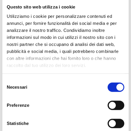
maggiore resistenza all'usura.
Questo sito web utilizza i cookie
Borsa porta attrezzi progettata specificamente per l'uso
Utilizziamo i cookie per personalizzare contenuti ed
Enduro.
caratteristiche principali
annunci, per fornire funzionalità dei social media e per
analizzare il nostro traffico. Condividiamo inoltre
Scomparto principale con organizer elastico per attrezzi.
Due scomparti laterali e una tasca frontale impermeabile per
informazioni sul modo in cui utilizzi il nostro sito con i
riporre telefono cellulare e altri oggetti di valore.
nostri partner che si occupano di analisi dei dati web,
Design con patta per un facile accesso.
pubblicità e social media, i quali potrebbero combinarle
Le cinghie di compressione consentono ai piloti di ridurre il
con altre informazioni che hai fornito loro o che hanno
volume della borsa quando necessario.
raccolto dal tuo utilizzo dei loro servizi.
Tasca in rete con zip nella patta, ideale per riporre passaporto,
documenti ecc.
Design ergonomico per il comfort in sella.
Selezione
Regolatore della cintura con imbottitura posteriore in rete
Necessari
del
traspirante per ventilazione e anti-scivolo
consenso
Capacità 3,7L
Preferenze
ALTRI PRODOTTI ALPINESTARS
Statistiche