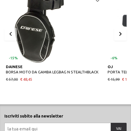
-15%
-6%
DAINESE
OJ
BORSA MOTO DA GAMBA LEGBAG N STEALTHBLACK
PORTA TELE
€ 57,00
€ 48,45
€ 15,99
€ 15,
Iscriviti subito alla newsletter
VAI