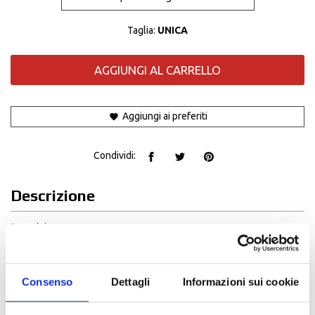
Taglia:
UNICA
AGGIUNGI AL CARRELLO
Aggiungi ai preferiti
Condividi:
Descrizione
Descrizione
Resistente, ergonomica e con una capacità di 3,7 litri, la Tech Tool
Pack è stata progettata per l'uso Enduro ed è una preziosa aggiunta
al kit di qualsiasi pilota.
Consenso
Dettagli
Informazioni sui cookie
costruzione
Realizzato in resistente tessuto polyfabric 600D per una