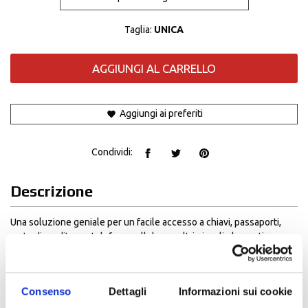
Taglia:
UNICA
AGGIUNGI AL CARRELLO
Aggiungi ai preferiti
Condividi:
Descrizione
Una soluzione geniale per un facile accesso a chiavi, passaporti,
carte di credito, un telefono cellulare e altri piccoli elementi
essenziali, dentro e fuori la motocicletta.
Dimensioni:
20 cm x 15 cm x 5 cm
Regolazione sulla gamba
Consenso
Dettagli
Informazioni sui cookie
Pratico pannello con tasche chiuse da zip