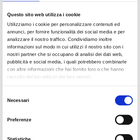
Inserti riflettenti
Inserti morbidi
Questo sito web utilizza i cookie
Product Material
Textile
Utilizziamo i cookie per personalizzare contenuti ed
Caratteristiche
annunci, per fornire funzionalità dei social media e per
Dimensions and weight: 20
15
5 cm - 0,21 kg
analizzare il nostro traffico. Condividiamo inoltre
Dimensioni:
20 cm x 15 cm x 5 cm
informazioni sul modo in cui utilizzi il nostro sito con i
Regolazione sulla gamba
nostri partner che si occupano di analisi dei dati web,
Pratico pannello con tasche chiuse da zip
pubblicità e social media, i quali potrebbero combinarle
Inserti riflettenti
con altre informazioni che hai fornito loro o che hanno
Inserti morbidi
raccolto dal tuo utilizzo dei loro servizi.
Ergonomia
Fibbia sulla cintura
Selezione
Fibbia sulla gamba
Necessari
del
Performance shock
consenso
Portachiavi
Zip resistente all’acqua
Preferenze
ALTRI PRODOTTI DAINESE
Statistiche