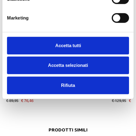
Marketing
Accetta tutti
Accetta selezionati
-15%
-15%
Rifiuta
DAINESE
DAINESE
SCARPE MOTO AFTERACE SHOES BLACKSILVERWHITE
GUANTI MOT
€ 89,95
€ 76,46
€ 129,95
€ 11
PRODOTTI SIMILI