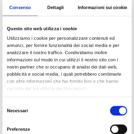
suola asimmetrica Groundtrax® con differenziazione nella zona di
Consenso
Dettagli
Informazioni sui cookie
cambio e frenata offre il massimo comfort. Le suole sono resistenti
alla deformazione all’impatto e forniscono un senso di stabilità e
sicurezza di guida. Progettata per offrire il massimo comfort e
Questo sito web utilizza i cookie
protezione sia durante la guida che la camminata, la scarpa
presenta anche una pratica linguetta con una tasca per nascondere
Utilizziamo i cookie per personalizzare contenuti ed
i lacci. Il sottopiede Ortholite® garantisce la massima traspirabilità e
annunci, per fornire funzionalità dei social media e per
ammortizzazione durata.
analizzare il nostro traffico. Condividiamo inoltre
informazioni sul modo in cui utilizzi il nostro sito con i
Caratteristiche principali:
nostri partner che si occupano di analisi dei dati web,
Lacci
pubblicità e social media, i quali potrebbero combinarle
Fascia elastica per riporre i lacci
Rinforzo del cambio in PU
con altre informazioni che hai fornito loro o che hanno
Suola in gomma Groundtrax®, progettata per offrire un comfort di
raccolto dal tuo utilizzo dei loro servizi.
camminata superiore
Costruzione della tomaia a maglia
Selezione
Plantare Ortholite con ammortizzazione di lunga durata ed elevata
Necessari
del
traspirabilità
Linguetta lunga con spazio per nascondere i lacci
consenso
Inserti in pelle scamosciata sintetica
Preferenze
Inserti duri nella zona della caviglia con morbido D-Foam all’interno