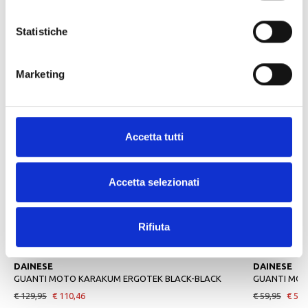
Fodera in rete
Gatto. II-EN 13634
Statistiche
ALTRI PRODOTTI DAINESE
Marketing
Accetta tutti
Accetta selezionati
Rifiuta
-15%
-15%
DAINESE
DAINESE
GUANTI MOTO KARAKUM ERGOTEK BLACK-BLACK
GUANTI MOT
€ 129,95
€ 110,46
€ 59,95
€ 50,