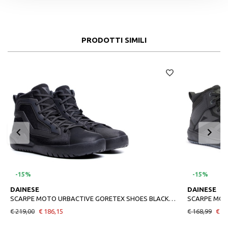
PRODOTTI SIMILI
-15%
-15%
DAINESE
DAINESE
SCARPE MOTO URBACTIVE GORETEX SHOES BLACKBLACK
SCARPE MOT
€ 219,00
€ 186,15
€ 168,99
€ 14