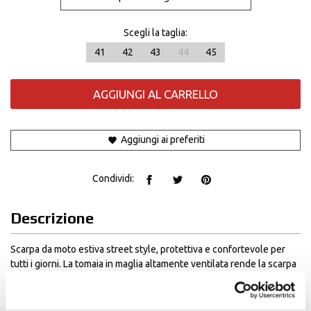
Scegli la taglia:
41
42
43
44
45
AGGIUNGI AL CARRELLO
Aggiungi ai preferiti
Condividi:
Descrizione
Scarpa da moto estiva street style, protettiva e confortevole per
tutti i giorni. La tomaia in maglia altamente ventilata rende la scarpa
leggera e confortevole anche nelle giornate più calde. La massima
protezione è fornita da rinforzi sul tallone e sulla caviglia, che
aumentano anche la stabilità durante la guida. La costruzione della