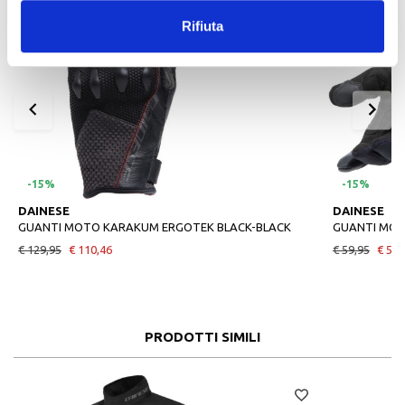
Rifiuta
-15%
-15%
DAINESE
DAINESE
GUANTI MOTO KARAKUM ERGOTEK BLACK-BLACK
GUANTI MOT
€ 129,95
€ 110,46
€ 59,95
€ 50,
PRODOTTI SIMILI