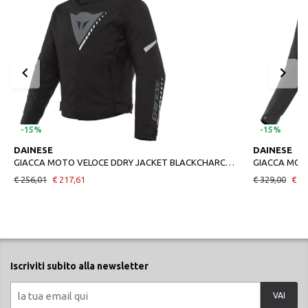
-15%
-15%
DAINESE
DAINESE
GIACCA MOTO VELOCE DDRY JACKET BLACKCHARCOALGRAYWHITE
€ 256,01
€ 217,61
€ 329,00
€ 27
Iscriviti subito alla newsletter
VAI