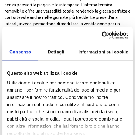
senza pensieri la pioggia e le intemperie. L'interno termico
removibile offre una versatilità totale, rendendo la giacca perfetta e
confortevole anche nelle giornate più fredde. Le prese d'aria
laterali, invece, permettono di modulare la ventilazione per un
comfort ottimale anche durante le giornate più miti.
Le protezioni composite, su spalle e gomiti, assicurano gli standard
protettivi Dainese e possono essere integrate con l'aggiunta dei
paraschiena G1 e G2, inseribili nell'apposita tasca. La giacca è
Consenso
Dettagli
Informazioni sui cookie
dotata inoltre del sistema di sicurezza a zip per la connessione con
i pantaloni da moto Dainese. I dettagli riflettenti garantiscono una
perfetta visibilità su strada.
Questo sito web utilizza i cookie
Lo spazio per riporre tutto il necessario in sicurezza è assicurato da
presenti 2 tasche esterne laterali con zip, una tasca con zip sul
Utilizziamo i cookie per personalizzare contenuti ed
petto e 2 tasche interne.
annunci, per fornire funzionalità dei social media e per
Product Material
analizzare il nostro traffico. Condividiamo inoltre
D-Dry
informazioni sul modo in cui utilizzi il nostro sito con i
Caratteristiche
nostri partner che si occupano di analisi dei dati web,
1 tasca interna
pubblicità e social media, i quali potrebbero combinarle
1 tasca interna sulla fodera termica
2 tasche esterne
con altre informazioni che hai fornito loro o che hanno
Capo da moto certificato secondo la norma EN 17092 A
raccolto dal tuo utilizzo dei loro servizi.