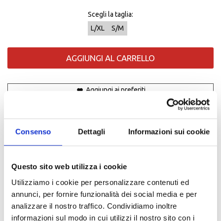
Scegli la taglia:
L/XL
S/M
AGGIUNGI AL CARRELLO
Aggiungi ai preferiti
Condividi:
Consenso
Dettagli
Informazioni sui cookie
Descrizione
Questo sito web utilizza i cookie
Descrizione
Visiera curva con corona strutturata
Utilizziamo i cookie per personalizzare contenuti ed
Retro flessibile
annunci, per fornire funzionalità dei social media e per
Tessuto principale in twill elasticizzato
analizzare il nostro traffico. Condividiamo inoltre
Logo Astars stampato in 3D sul davanti, logo ricamato piatto
informazioni sul modo in cui utilizzi il nostro sito con i