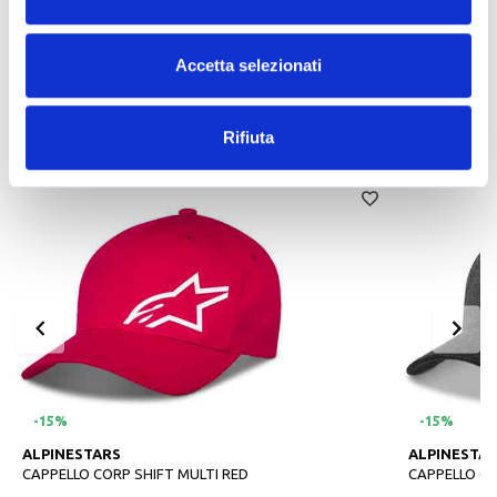
€ 189,95
€ 154,90
€ 189,95
€ 16
Accetta selezionati
PRODOTTI SIMILI
Rifiuta
-15%
-15%
ALPINESTARS
ALPINESTA
CAPPELLO CORP SHIFT MULTI RED
CAPPELLO CO