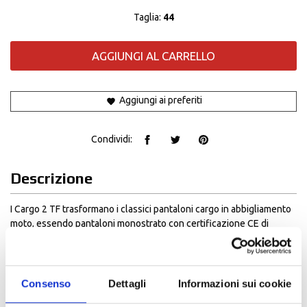
Taglia:
44
AGGIUNGI AL CARRELLO
Aggiungi ai preferiti
Condividi:
Descrizione
I Cargo 2 TF trasformano i classici pantaloni cargo in abbigliamento
moto, essendo pantaloni monostrato con certificazione CE di
Classe A.
Questi pantaloni sono dotati di ampie tasche cargo
ergonomicamente inclinate per un facile accesso, anche con i
guanti, e progettate per una vestibilità rilassata.
Consenso
Dettagli
Informazioni sui cookie
Realizzati in twill elasticizzato da 13,5 once, offrono una silhouette