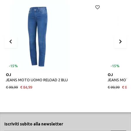
-15%
-15%
OJ
OJ
JEANS MOTO UOMO RELOAD 2 BLU
JEANS MOTO
€ 99,99
€ 84,99
€ 99,99
€ 84,
Iscriviti subito alla newsletter