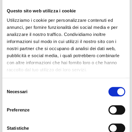
moderna e confortevole senza cuciture pesanti, garantendo
praticità e stile per i motociclisti.
Questo sito web utilizza i cookie
SCHEDA TECNICA:
• Jeans uomo
Utilizziamo i cookie per personalizzare contenuti ed
• Stile urbano
annunci, per fornire funzionalità dei social media e per
• Ideale in estate e nelle mezze stagioni
analizzare il nostro traffico. Condividiamo inoltre
• Realizzati in CORDURA® Stretch twill da 13,5 once
informazioni sul modo in cui utilizzi il nostro sito con i
• Predisposti per le protezioni fianchi SEESMART RV33 CE-livello 1
nostri partner che si occupano di analisi dei dati web,
(acquistabile separatamente)
pubblicità e social media, i quali potrebbero combinarle
• Protezioni ginocchia SEESMART CE-livello 1
con altre informazioni che hai fornito loro o che hanno
• Elementi riflettenti sul risvolto
• Ginocchiere regolabili
raccolto dal tuo utilizzo dei loro servizi.
• Chiusura frontale con bottoni e cerniera
• Due tasche posteriori
Selezione
• Due tasche anteriori
Necessari
del
• Due tasche applicate sulle cosce
consenso
• Passanti per cintura
• Certificazione CE A
Preferenze
ALTRI PRODOTTI REV'IT
Statistiche