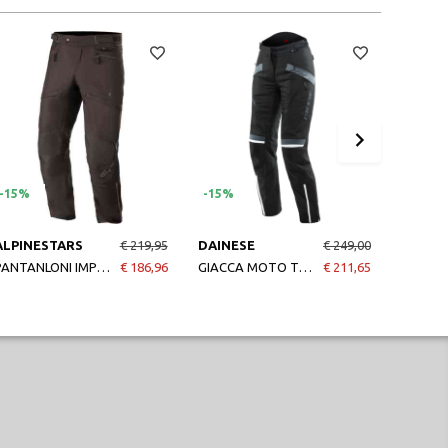
-15%
-15%
-15%
Nuovo 
ALPINESTARS
€ 219,95
DAINESE
€ 249,00
ALPIN
PANTANLONI IMPERMEABILI AST-1 V2 BLACK
€ 186,96
GIACCA MOTO TEMPEST 3 LADY DDRY PANTS BLACKBLACKEBONY
€ 211,65