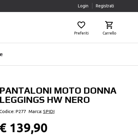
Login
Registrati
Preferiti
Carrello
e
PANTALONI MOTO DONNA
Prodotti Pulizia
Airbag
LEGGINGS HW NERO
Scaldacollo
Fasce Lombari
Sottocasco
Ginocchiere
Codice: P277
Marca:
SPIDI
Pantaloni Protettivi
€ 139,90
Paraschiena
Protezioni Aggiuntive