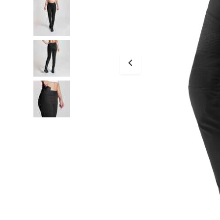
Tessuto
Salvascarpe
Traforati
Scarpe
Stivali Racing
Stivali Touring