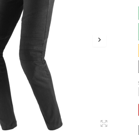
Maglie
Pantaloni
Sottocasco
Sottoguanti