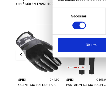
certificato EN 17092-4:2020 Classe A.
Selezione
Necessari
del
consenso
Rifiuta
Nuovo arrivo
SPIDI
€ 44,90
SPIDI
€ 169,9
GUANTI MOTO FLASH-KP NERO/GRIGIO
PANTALONI DA MOTO SPIDI ESTIVI CHARGE