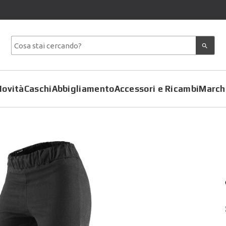
Novità
Caschi
Abbigliamento
Accessori e Ricambi
March
Copriscarpe
Coprimoto
Giacche
Felpe
Pantaloni
Gilet
Tute
Giubbotti
T-Shirt