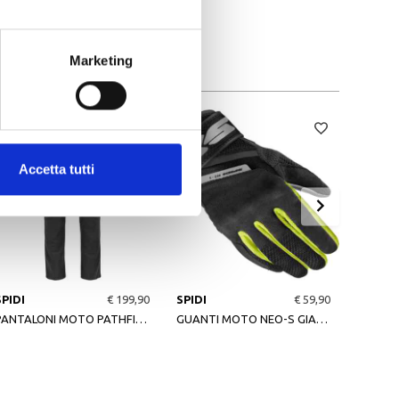
Marketing
Accetta tutti
Nuovo 
SPIDI
€ 199,90
SPIDI
€ 59,90
SPIDI
PANTALONI MOTO PATHFINDER 2 CARGO ANTRACITE
GUANTI MOTO NEO-S GIALLO FLUO