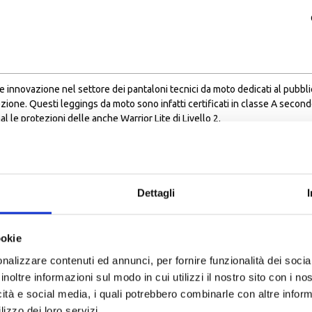
novazione nel settore dei pantaloni tecnici da moto dedicati al pubblico 
tezione. Questi leggings da moto sono infatti certificati in classe A seco
l le protezioni delle anche Warrior Lite di Livello 2.
re garantita dal tessuto stretch e dalla generosa fascia elastica in vita. Gra
tici sulle ginocchia, sono ideali per la guida di tutte le moto, anche di que
 più caldi è consigliato il modello Moto Jeggings HW Dyneema.
Dettagli
ookie
nalizzare contenuti ed annunci, per fornire funzionalità dei socia
inoltre informazioni sul modo in cui utilizzi il nostro sito con i n
icità e social media, i quali potrebbero combinarle con altre inform
o (UE)2016/454.
lizzo dei loro servizi.