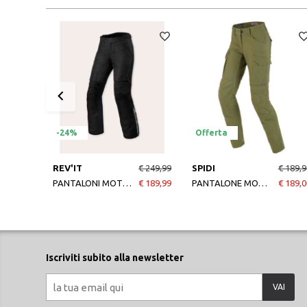
-24%
Offerta
REV'IT
€ 249,99
SPIDI
€ 189,9
PANTALONI MOTO DONNA OUTBACK 4 H2O BLACK
€ 189,99
PANTALONE MOTO DONNA PATHFINDER CARGO LADY MILITARE
€ 189,0
Iscriviti subito alla newsletter
VAI