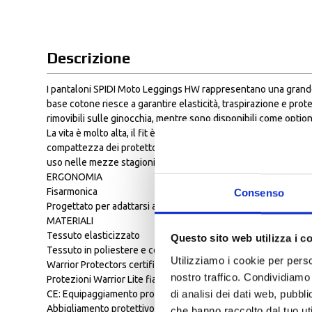
Descrizione
I pantaloni SPIDI Moto Leggings HW rappresentano una grande in
base cotone riesce a garantire elasticità, traspirazione e pro
rimovibili sulle ginocchia, mentre sono disponibili come optiona
La vita è molto alta, il fit è skinny e l'aderenza al corpo è semp
compattezza dei protettori della serie Warrior e ai pannelli elas
uso nelle mezze stagioni; per un utilizzo della moto in climi
ERGONOMIA
Fisarmonica
Consenso
Progettato per adattarsi al meglio alla morfologia delle donne
MATERIALI
Tessuto elasticizzato
Questo sito web utilizza i c
Tessuto in poliestere e cotone
Utilizziamo i cookie per perso
Warrior Protectors certificato EN 1621-1 Lev. 1 ginocchia
nostro traffico. Condividiamo 
Protezioni Warrior Lite fianchi Opzionale Z180-Z191
di analisi dei dati web, pubbl
CE: Equipaggiamento protettivo moto secondo il Regolament
Abbigliamento protettivo DPI per uso motociclistico
che hanno raccolto dal tuo uti