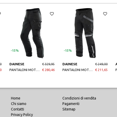
-15%
-15%
0
DAINESE
€ 329,95
DAINESE
€ 249,00
0
PANTALONI MOTO LADAKH 3L DDRY PANTS 50 BLACKBLACK
€ 280,46
PANTALONI MOTO TEMPEST 3 DDRY PANTS 54 BLACKBLACKEBONY
€ 211,65
Home
Condizioni di vendita
Chi siamo
Pagamenti
Contatti
Sitemap
Privacy Policy