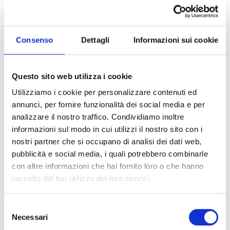
Materiali
Consenso
Dettagli
Informazioni sui cookie
Tessuto elasticizzato.
Palmo in pelle scamosciata Amica con inserti in pelle "Digital".
Protezione
Protezioni Comfortech per le nocche.
Questo sito web utilizza i cookie
Palmo rinforzato.
Utilizziamo i cookie per personalizzare contenuti ed
Ergonomia e comfort
annunci, per fornire funzionalità dei social media e per
Dita precurvate.
Inserti in tessuto elasticizzato.
analizzare il nostro traffico. Condividiamo inoltre
Tessuto elasticizzato.
informazioni sul modo in cui utilizzi il nostro sito con i
Inserti morbidi nelle zone strategiche.
nostri partner che si occupano di analisi dei dati web,
Cinturino in velcro sul polso per evitare che il guanto si stacchi.
pubblicità e social media, i quali potrebbero combinarle
Temperatura
con altre informazioni che hai fornito loro o che hanno
Membrana D-Dry traspirante e impermeabile.
raccolto dal tuo utilizzo dei loro servizi.
Imbottitura termica.
Altre caratteristiche
Permette di utilizzare un dispositivo touch screen senza dover
Selezione
togliere i guanti grazie a Dainese Smart Touch.
Necessari
del
Inserti riflettenti per una migliore visibilità notturna o in condizioni