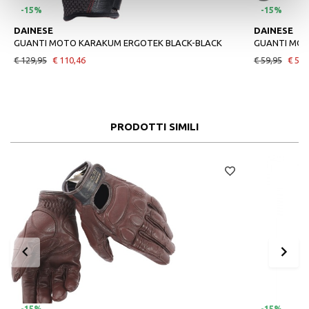
-15%
-15%
DAINESE
DAINESE
GUANTI MOTO KARAKUM ERGOTEK BLACK-BLACK
GUANTI MOT
€ 129,95
€ 110,46
€ 59,95
€ 50,
PRODOTTI SIMILI
-15%
-15%