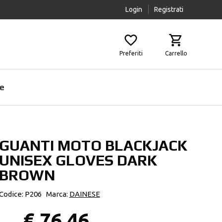
Login
Registrati
Preferiti
Carrello
e
GUANTI MOTO BLACKJACK
Prodotti Pulizia
Airbag
UNISEX GLOVES DARK
Scaldacollo
Fasce Lombari
BROWN
Sottocasco
Ginocchiere
Pantaloni Protettivi
Codice: P206
Marca:
DAINESE
Paraschiena
€ 76,46
Protezioni Aggiuntive