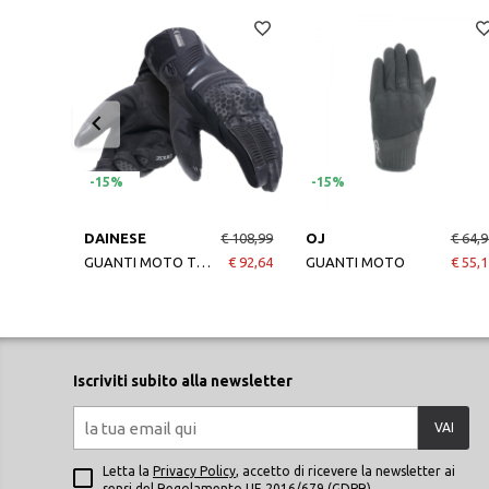
-15%
-15%
DAINESE
€ 108,99
OJ
€ 64,9
GUANTI MOTO TEMPEST 2 DDRY SHORT GLOVES BLACK
€ 92,64
GUANTI MOTO
€ 55,1
Iscriviti subito alla newsletter
VAI
Letta la
Privacy Policy
, accetto di ricevere la newsletter ai
sensi del Regolamento UE 2016/679 (GDPR)