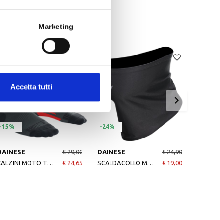
Marketing
Accetta tutti
-15%
-24%
-15%
DAINESE
€ 29,00
DAINESE
€ 24,90
DAINE
CALZINI MOTO TERMICI THERMO MID SOCKS BLACKRED
€ 24,65
SCALDACOLLO MOTO NECK GAITER NERO
€ 19,00