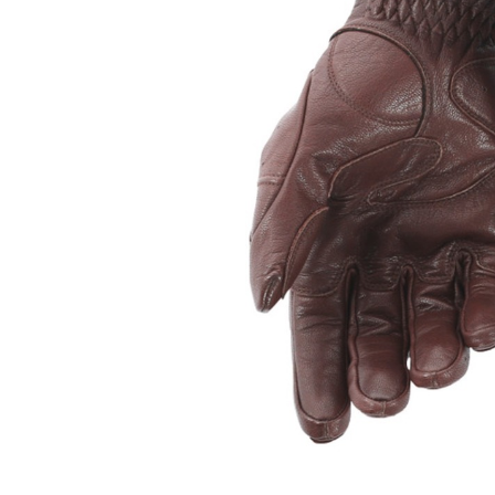
Tessuto
Salvascarpe
Traforati
Scarpe
Stivali Racing
Stivali Touring