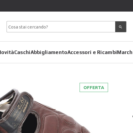
Novità
Caschi
Abbigliamento
Accessori e Ricambi
March
OFFERTA
Copriscarpe
Coprimoto
Giacche
Felpe
Pantaloni
Gilet
Tute
Giubbotti
T-Shirt