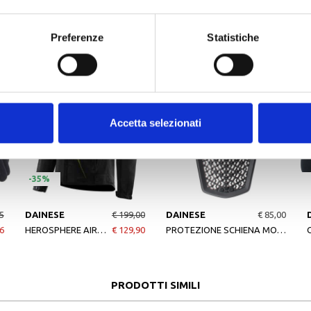
ALTRI PRODOTTI DAINESE
Preferenze
Statistiche
Accetta selezionati
-35%
5
DAINESE
€ 199,00
DAINESE
€ 85,00
6
HEROSPHERE AIR TEX JACKET BLACK FLUO
€ 129,90
PROTEZIONE SCHIENA MOTO PROARMOR G2 N BLACK
PRODOTTI SIMILI