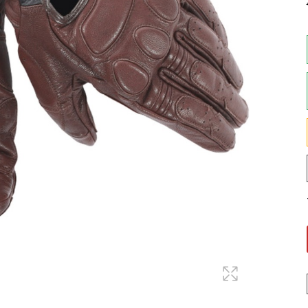
Maglie
Pantaloni
Sottocasco
Sottoguanti