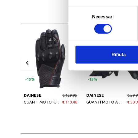
Selezione
Necessari
del
consenso
Rifiuta
-15%
-15%
DAINESE
€ 129,95
DAINESE
€ 59,9
GUANTI MOTO KARAKUM ERGOTEK BLACK-BLACK
€ 110,46
GUANTI MOTO ATHENE TEX GLOVES BLACK-BLACK
€ 50,9