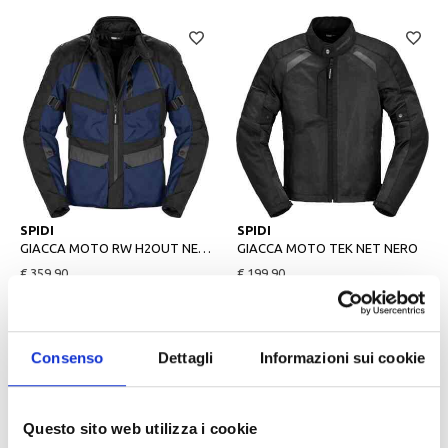
L
2XL
L
2XL
SPIDI
SPIDI
GIACCA MOTO RW H2OUT NERO/BLU
GIACCA MOTO TEK NET NERO
€ 359,90
€ 199,90
Consenso
Dettagli
Informazioni sui cookie
Questo sito web utilizza i cookie