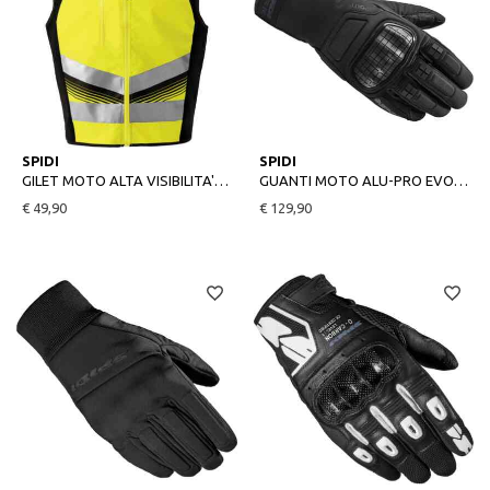
S
L
M
L
XL
SPIDI
SPIDI
GILET MOTO ALTA VISIBILITA' HV VEST LIGHT GIALLO FLUO
GUANTI MOTO ALU-PRO EVO NERO
€ 49,90
€ 129,90