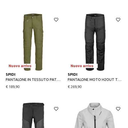
Nuovo arrivo
Nuovo arrivo
32
M
SPIDI
SPIDI
PANTALONE IN TESSUTO PATHFINDER CARGO
PANTALONE MOTO H2OUT TRAVELER 3 SPIDI
€ 189,90
€ 269,90