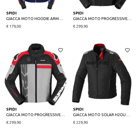
L
M
SPIDI
SPIDI
GIACCA MOTO HOODIE ARMOR LIGHT NAVY/ROSSO
GIACCA MOTO PROGRESSIVE NET H2OUT NERO
€ 179,00
€ 299,90
M
L
SPIDI
SPIDI
GIACCA MOTO PROGRESSIVE NET H2OUT ROSSO
GIACCA MOTO SOLAR H2OUT NERO
€ 299,90
€ 229,90