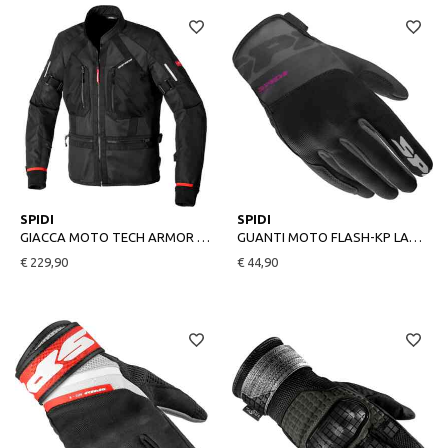
M
S
SPIDI
SPIDI
GIACCA MOTO TECH ARMOR NERO
GUANTI MOTO FLASH-KP LADY NERO/FUCSIA
€ 229,90
€ 44,90