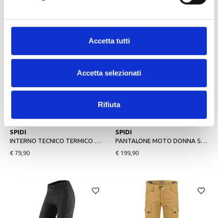
€ 99,90
€ 109,90
Accetta tutti
Accetta selezionati
Rifiuta
S
XL
XS
M
SPIDI
SPIDI
INTERNO TECNICO TERMICO MOTO THERMO LINER NERO
PANTALONE MOTO DONNA STRETCH TEX NERO
€ 79,90
€ 199,90