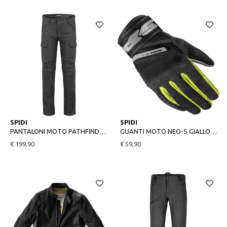
32
33
34
36
S
M
L
XL
SPIDI
SPIDI
PANTALONI MOTO PATHFINDER 2 CARGO ANTRACITE
GUANTI MOTO NEO-S GIALLO FLUO
€ 199,90
€ 59,90