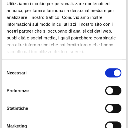
Utilizziamo i cookie per personalizzare contenuti ed
annunci, per fornire funzionalità dei social media e per
analizzare il nostro traffico. Condividiamo inoltre
informazioni sul modo in cui utilizzi il nostro sito con i
M
2XL
M
XL
SPIDI
SPIDI
nostri partner che si occupano di analisi dei dati web,
GIACCA MOTO TRAVELER 3 NERO
GIACCA MOTO TRAVELER 3 NERO/ROSSO
pubblicità e social media, i quali potrebbero combinarle
€ 259,90
€ 259,90
con altre informazioni che hai fornito loro o che hanno
raccolto dal tuo utilizzo dei loro servizi.
Selezione
Necessari
del
consenso
Preferenze
Statistiche
XS
S
M
XL
SPIDI
SPIDI
GUANTI MOTO DONNA G-CARBON LADY NERO/FUCSIA
GUANTI MOTO PELLE G-CARBON ROSSO
Marketing