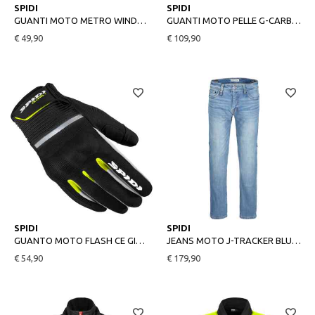
S
L
2XL
M
L
XL
SPIDI
SPIDI
GUANTI MOTO METRO WINDOUT NERO
GUANTI MOTO PELLE G-CARBON NERO/BIANCO
€ 49,90
€ 109,90
M
L
2XL
36
40
SPIDI
SPIDI
GUANTO MOTO FLASH CE GIALLO FLUO
JEANS MOTO J-TRACKER BLUE USED
€ 54,90
€ 179,90