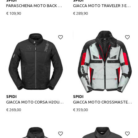
UNICA
L
SPIDI
SPIDI
PARASCHIENA MOTO BACK WARRIOR EVO INSIDE NERO/GIALLO
GIACCA MOTO TRAVELER 3 EVO NERO/ROSSO
€ 109,90
€ 289,90
M
2XL
SPIDI
SPIDI
GIACCA MOTO CORSA H2OUT NERO
GIACCA MOTO CROSSMASTER GRIGIO/ROSSO/NERO
€ 269,00
€ 359,00