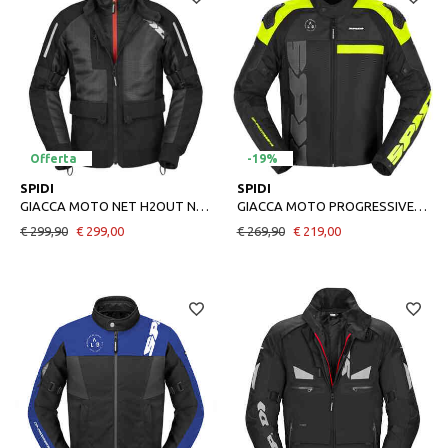
Offerta
-19%
S
M
L
2XL
SPIDI
SPIDI
GIACCA MOTO NET H2OUT NERO
GIACCA MOTO PROGRESSIVE NET WINDOUT GIALLO
€ 299,90
€ 299,00
€ 269,90
€ 219,00