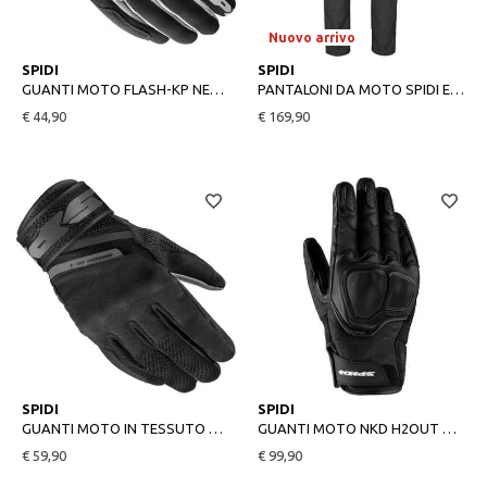
Nuovo arrivo
S
M
L
XL
28
29
31
32
33
34
SPIDI
SPIDI
GUANTI MOTO FLASH-KP NERO/GRIGIO
PANTALONI DA MOTO SPIDI ESTIVI CHARGED
€ 44,90
€ 169,90
S
M
L
2XL
M
L
XL
2XL
SPIDI
SPIDI
GUANTI MOTO IN TESSUTO NEO-S NERO
GUANTI MOTO NKD H2OUT GLOVES NERO
€ 59,90
€ 99,90