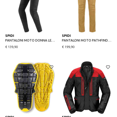
L
XL
31
34
SPIDI
SPIDI
PANTALONI MOTO DONNA LEGGINGS HW NERO
PANTALONI MOTO PATHFINDER 2 CARGO SABBIA
€ 139,90
€ 199,90