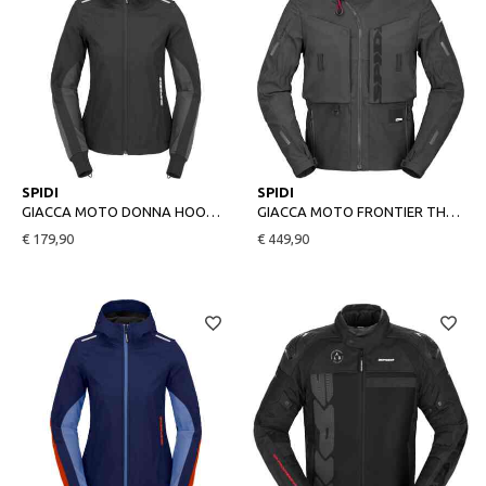
M
L
SPIDI
SPIDI
GIACCA MOTO DONNA HOODIE ARMOR LIGHT LADY NERO
GIACCA MOTO FRONTIER THERMORAIN NERO
€ 179,90
€ 449,90