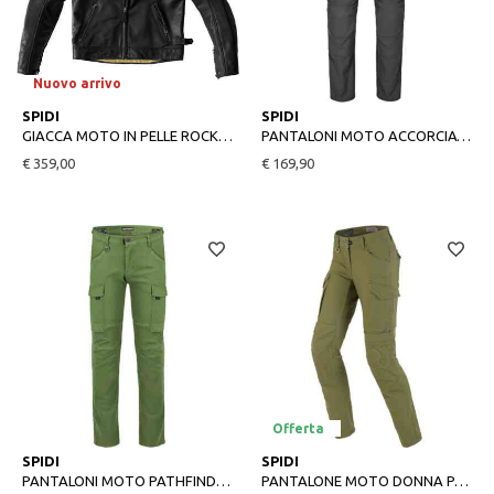
Nuovo arrivo
48
50
52
54
28
31
32
33
34
SPIDI
SPIDI
GIACCA MOTO IN PELLE ROCK NERO
PANTALONI MOTO ACCORCIATI CHARGED SHORT ANTRACITE
€ 359,00
€ 169,90
Offerta
31
33
34
36
38
26
28
29
27
SPIDI
SPIDI
PANTALONI MOTO PATHFINDER 2 CARGO VERDE
PANTALONE MOTO DONNA PATHFINDER CARGO LADY MILITARE