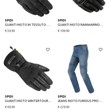
XL
XL
SPIDI
SPIDI
GUANTI MOTO IN TESSUTO NEO-S NERO/ROSSO
GUANTI MOTO RAINWARRIOR NERO
€ 59,90
€ 109,90
XL
28
SPIDI
SPIDI
GUANTI MOTO WINTERTOURER NERO
JEANS MOTO FURIOUS PRO BLUE USED
€ 69,90
€ 229,90