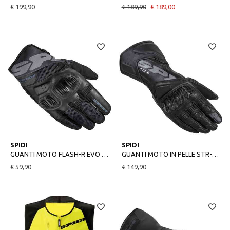
€ 199,90
€ 189,90
€ 189,00
S
M
M
L
XL
2XL
SPIDI
SPIDI
GUANTI MOTO FLASH-R EVO NERO
GUANTI MOTO IN PELLE STR-6 NERO
€ 59,90
€ 149,90