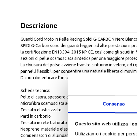
Descrizione
Guanti Corti Moto In Pelle Racing Spidi G-CARBON Nero Bianc
SPIDI G-Carbon sono dei guanti leggeri ad alte prestazioni, pr
la certificazione EN13594: 2015 KP CE, così come gli scudi in f
sezioni di pelle scamosciata sintetica per una maggiore protez
La chiusura del polso avviene tramite cinturino in velcro, ed i
pannelli flessibili per consentire una naturale libertà di movi
Da non dimenticare l’ inserto in materiale touchscreen sul dito
Scheda tecnica:
Pelle di capra, spessore di 0.6/ 0.8 mm, alta vestibilità e sensibi
Microfibra scamosciata ad alta resistenza
Consenso
Tessuto elasticizzato
Parti in carbonio
Tessuto in rete traforato
Questo sito web utilizza i c
Neoprene: materiale elastico confortevole e impermeabile
Utilizziamo i cookie per perso
Compensatori di allungamento a canne