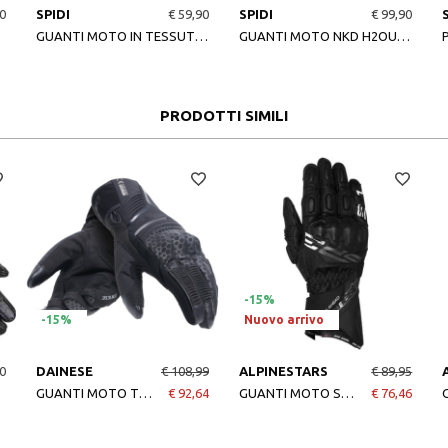
0
SPIDI
€ 59,90
SPIDI
€ 99,90
D
GUANTI MOTO IN TESSUTO NEO-S NERO
GUANTI MOTO NKD H2OUT GLOVES NERO
PRODOTTI SIMILI
-15%
-15%
Nuovo arrivo
0
DAINESE
€ 108,99
ALPINESTARS
€ 89,95
GUANTI MOTO TEMPEST 2 DDRY SHORT GLOVES BLACK
€ 92,64
GUANTI MOTO SP-3 BLACK
€ 76,46