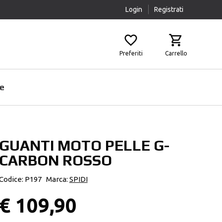
Login
Registrati
Preferiti
Carrello
e
GUANTI MOTO PELLE G-
Prodotti Pulizia
Airbag
CARBON ROSSO
Scaldacollo
Fasce Lombari
Sottocasco
Ginocchiere
Codice: P197
Marca:
SPIDI
Pantaloni Protettivi
€ 109,90
Paraschiena
Protezioni Aggiuntive