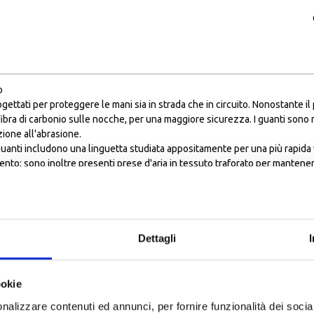
o
ogettati per proteggere le mani sia in strada che in circuito. Nonostante 
ibra di carbonio sulle nocche, per una maggiore sicurezza. I guanti sono re
ione all'abrasione.
 guanti includono una linguetta studiata appositamente per una più rapida ve
mento; sono inoltre presenti prese d'aria in tessuto traforato per mantener
 indice, ideale per utilizzare un GPS, lo smartphone ed altri dispositivi se
lità alla guida
Dettagli
ookie
nalizzare contenuti ed annunci, per fornire funzionalità dei socia