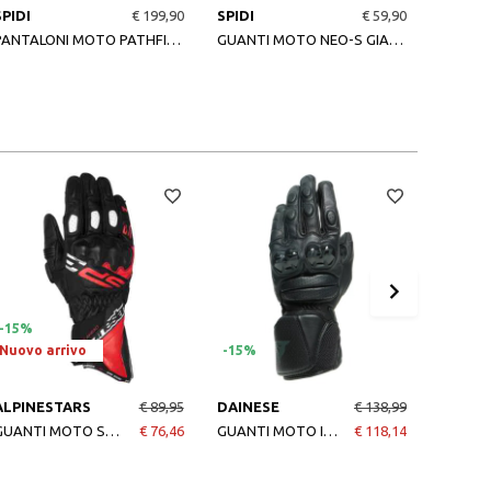
SPIDI
€ 199,90
SPIDI
€ 59,90
SPIDI
PANTALONI MOTO PATHFINDER 2 CARGO ANTRACITE
GUANTI MOTO NEO-S GIALLO FLUO
-15%
Nuovo arrivo
-15%
-15%
ALPINESTARS
€ 89,95
DAINESE
€ 138,99
DAINE
GUANTI MOTO SP-3 BLACK BRIGHT RED WHITE
€ 76,46
GUANTI MOTO IMPETO GLOVES BLACK-BLACK
€ 118,14