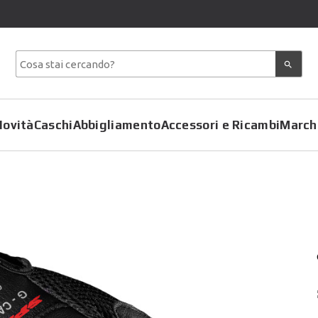
Novità
Caschi
Abbigliamento
Accessori e Ricambi
March
Copriscarpe
Coprimoto
Giacche
Felpe
Pantaloni
Gilet
Tute
Giubbotti
T-Shirt