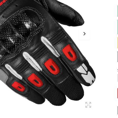
Maglie
Pantaloni
Sottocasco
Sottoguanti