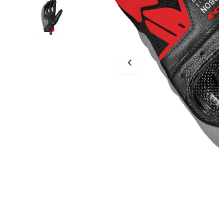
Tessuto
Salvascarpe
Traforati
Scarpe
Stivali Racing
Stivali Touring