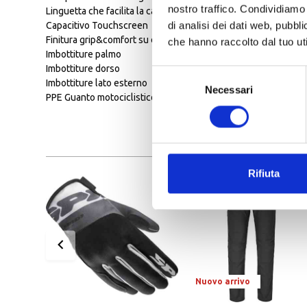
nostro traffico. Condividiamo 
Linguetta che facilita la calzata del guanto
di analisi dei dati web, pubbl
Capacitivo Touchscreen
Finitura grip&comfort su dita
che hanno raccolto dal tuo uti
Imbottiture palmo
Imbottiture dorso
Selezione
Imbottiture lato esterno
Necessari
del
PPE Guanto motociclistico protettivo certificato EN 13594:201
consenso
Rifiuta
Nuovo arrivo