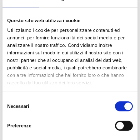
urbano sia in moto che in scooter.
SICUREZZA
Questo sito web utilizza i cookie
CE: abbigliamento motociclistico protettivo sotto il Regolamento
Utilizziamo i cookie per personalizzare contenuti ed
(UE)2016/425
annunci, per fornire funzionalità dei social media e per
PPE indumento di protezione uso motociclistico certificato EN
analizzare il nostro traffico. Condividiamo inoltre
17092-4:2020 di classe A
Predisposizione per alloggiamento para-schiena CE liv. 1 Z53
informazioni sul modo in cui utilizzi il nostro sito con i
Predisposizione per alloggiamento para-schiena CE liv. 1 Z54
nostri partner che si occupano di analisi dei dati web,
Protezioni Warrior Lite removibili CE En1621-1 liv.1 spalle e gomiti
pubblicità e social media, i quali potrebbero combinarle
COMFORT
con altre informazioni che hai fornito loro o che hanno
Polsino lavorato a maglia
raccolto dal tuo utilizzo dei loro servizi.
Fodera fissa in rete
PERFORMANCE
Peso medio 1,0 Kg
Selezione
Cappuccio fisso
Necessari
del
MATERIALI
consenso
Zone in reflex per l'identificazione notturna
Tessuto elasticizzato
Preferenze
Softcell: tessuto elastico multilayer 2 strati