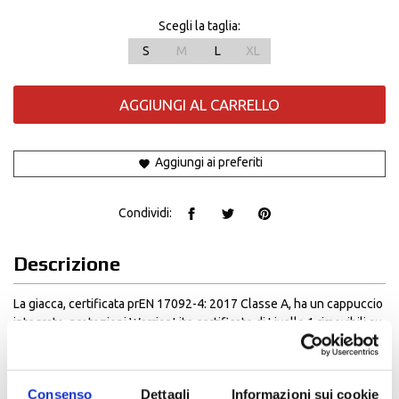
Scegli la taglia:
S
M
L
XL
AGGIUNGI AL CARRELLO
Aggiungi ai preferiti
Condividi:
Descrizione
La giacca, certificata prEN 17092-4: 2017 Classe A, ha un cappuccio
integrato, protezioni Warrior Lite certificate di Livello 1 rimovibili su
spalle e gomiti, con paraschiena Back Warrior opzionale (Livello 1
En 1621-2: 2012). Il guscio di Hoodie Armor è realizzato in tessuto a
2 strati morbido, elastico e leggero: questo garantisce grande
Consenso
Dettagli
Informazioni sui cookie
comfort in ogni situazione di guida. Capo ideale per l’utilizzo