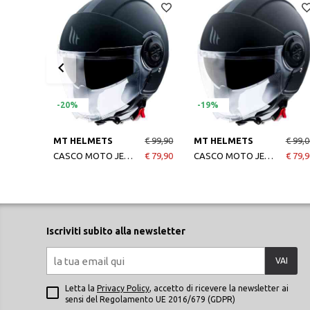
-20%
-19%
MT HELMETS
€ 99,90
MT HELMETS
€ 99,0
CASCO MOTO JET VIALE SV SOLID A1 MATT BLACK
€ 79,90
CASCO MOTO JET VIALE SV SOLID A1 MATT BLACK
€ 79,9
Iscriviti subito alla newsletter
VAI
Letta la
Privacy Policy
, accetto di ricevere la newsletter ai
sensi del Regolamento UE 2016/679 (GDPR)