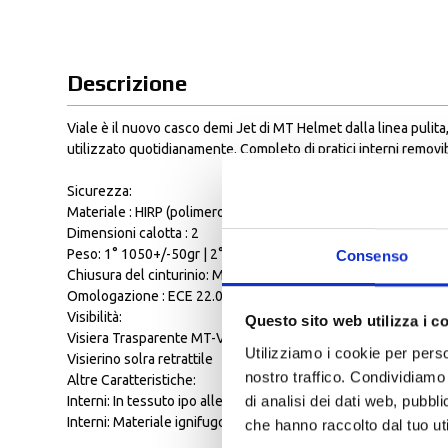
Descrizione
Viale è il nuovo casco demi Jet di MT Helmet dalla linea pulita
utilizzato quotidianamente. Completo di pratici interni removi
Sicurezza:
Materiale : HIRP (polimero resistente agli urti) è formulato da 
Dimensioni calotta : 2
Peso: 1° 1050+/-50gr | 2° 1100+/-50 gr
Consenso
Chiusura del cinturinio: Micrometrico
Omologazione : ECE 22.05
Visibilità:
Questo sito web utilizza i c
Visiera Trasparente MT-V-26
Utilizziamo i cookie per perso
Visierino solra retrattile
nostro traffico. Condividiamo 
Altre Caratteristiche:
di analisi dei dati web, pubbl
Interni: In tessuto ipo allergenico e antibatterico , lavabili
Interni: Materiale ignifugo al fine di garantire un alto livello d
che hanno raccolto dal tuo uti