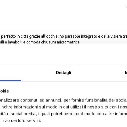
, perfetto in città grazie all'occhialino parasole integrato e dalla visier
bili e lavaboili e comoda chiusura micrometrica
un polimero iniettato in blocchi molto precisi per fornire migliori propriet
Dettagli
ookie
nalizzare contenuti ed annunci, per fornire funzionalità dei socia
inoltre informazioni sul modo in cui utilizzi il nostro sito con i n
icità e social media, i quali potrebbero combinarle con altre inform
i sicurezza
lizzo dei loro servizi.