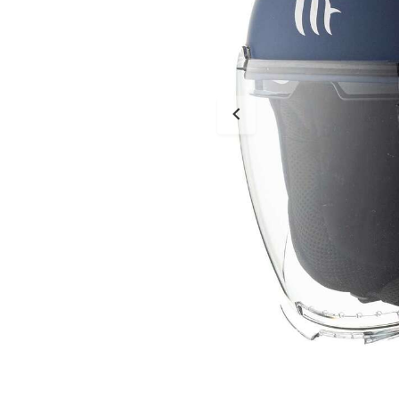
Tessuto
Salvascarpe
Traforati
Scarpe
Stivali Racing
Stivali Touring