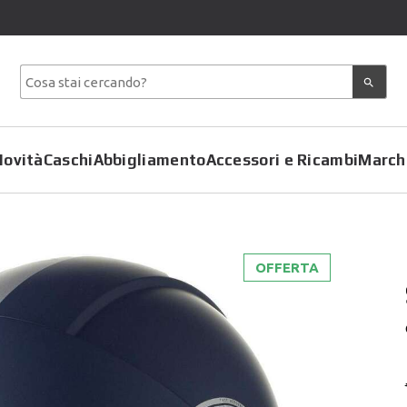
Novità
Caschi
Abbigliamento
Accessori e Ricambi
March
OFFERTA
Copriscarpe
Coprimoto
Giacche
Felpe
Pantaloni
Gilet
Tute
Giubbotti
T-Shirt