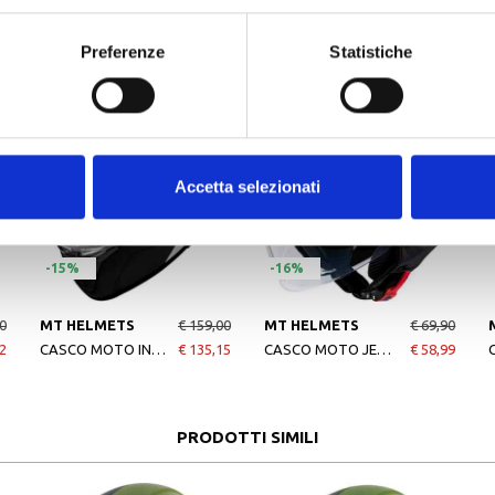
ALTRI PRODOTTI MT HELMETS
Preferenze
Statistiche
Accetta selezionati
-15%
-16%
0
MT HELMETS
€ 159,00
MT HELMETS
€ 69,90
2
CASCO MOTO INTEGRALE CASCO MT FF118SV THUNDER BLACK
€ 135,15
CASCO MOTO JET STREET S SOLID A1 MATT BLACK
€ 58,99
PRODOTTI SIMILI