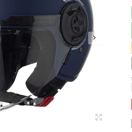
Maglie
Pantaloni
Sottocasco
Sottoguanti