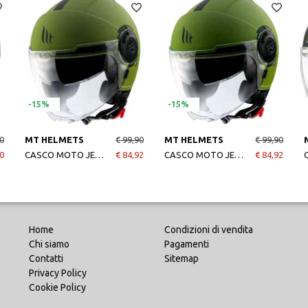
-15%
-15%
0
MT HELMETS
€ 99,90
MT HELMETS
€ 99,90
0
CASCO MOTO JET VIALE SV SOLID A6 MATT GREEN
€ 84,92
CASCO MOTO JET VIALE SV SOLID A6 MATT GREEN
€ 84,92
Home
Condizioni di vendita
Chi siamo
Pagamenti
Contatti
Sitemap
Privacy Policy
Cookie Policy