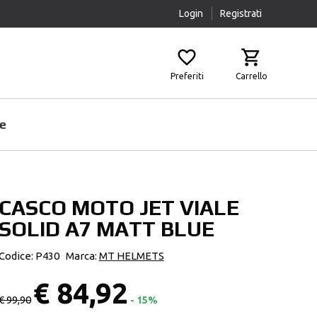
Login
Registrati
Preferiti
Carrello
e
CASCO MOTO JET VIALE
Prodotti Pulizia
Airbag
SOLID A7 MATT BLUE
Scaldacollo
Fasce Lombari
Sottocasco
Ginocchiere
Codice: P430
Marca:
MT HELMETS
Pantaloni Protettivi
€ 84,92
Paraschiena
€ 99,90
- 15%
Protezioni Aggiuntive