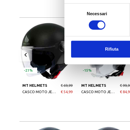
Selezione
Necessari
del
consenso
Rifiuta
-21%
-15%
MT HELMETS
€ 69,99
MT HELMETS
€ 99,9
CASCO MOTO JET STREET SOLID MATT BLACK
€ 54,99
CASCO MOTO JET VIALE SV SOLID A6 MATT GREEN
€ 84,9