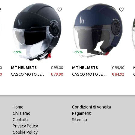
-19%
-15%
0
MT HELMETS
€ 99,00
MT HELMETS
€ 99,90
0
CASCO MOTO JET VIALE SV SOLID A1 MATT BLACK
€ 79,90
CASCO MOTO JET VIALE SOLID A7 MATT BLUE
€ 84,92
Home
Condizioni di vendita
Chi siamo
Pagamenti
Contatti
Sitemap
Privacy Policy
Cookie Policy