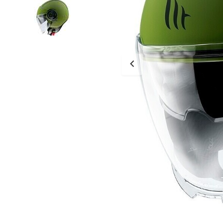
Tessuto
Salvascarpe
Traforati
Scarpe
Stivali Racing
Stivali Touring