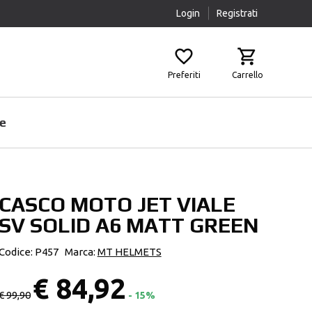
Login
Registrati
Preferiti
Carrello
e
CASCO MOTO JET VIALE
Prodotti Pulizia
Airbag
SV SOLID A6 MATT GREEN
Scaldacollo
Fasce Lombari
Sottocasco
Ginocchiere
Codice: P457
Marca:
MT HELMETS
Pantaloni Protettivi
€ 84,92
Paraschiena
€ 99,90
- 15%
Protezioni Aggiuntive