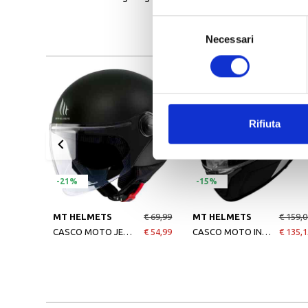
Selezione
Necessari
del
consenso
Rifiuta
-21%
-15%
MT HELMETS
€ 69,99
MT HELMETS
€ 159,0
CASCO MOTO JET STREET SOLID MATT BLACK
€ 54,99
CASCO MOTO INTEGRALE CASCO MT FF118SV THUNDER BLACK
€ 135,1