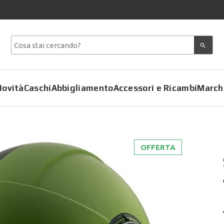
Novità
Caschi
Abbigliamento
Accessori e Ricambi
March
OFFERTA
Copriscarpe
Coprimoto
Giacche
Felpe
Pantaloni
Gilet
Tute
Giubbotti
T-Shirt