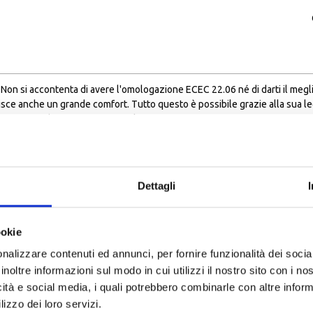
Non si accontenta di avere l'omologazione ECEC 22.06 né di darti il megli
sce anche un grande comfort. Tutto questo è possibile grazie alla sua l
, garanzia di sicurezza motociclistica.
un polimero iniettato in blocchi molto precisi per fornire migliori propriet
Dettagli
oppio dente
ookie
nalizzare contenuti ed annunci, per fornire funzionalità dei socia
inoltre informazioni sul modo in cui utilizzi il nostro sito con i n
icità e social media, i quali potrebbero combinarle con altre inform
lizzo dei loro servizi.
i sicurezza