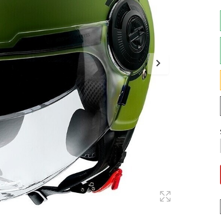
Maglie
Pantaloni
Sottocasco
Sottoguanti