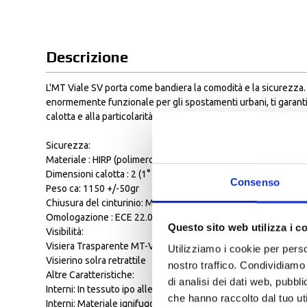
Descrizione
L'MT Viale SV porta come bandiera la comodità e la sicurezza. 
enormemente funzionale per gli spostamenti urbani, ti garanti
calotta e alla particolarità di essere un casco sviluppato da MT
Sicurezza:
Materiale : HIRP (polimero resistente agli urti) è formulato da 
Dimensioni calotta : 2 (1° xs-s-m) (2° l-xl-2xl)
Consenso
Peso ca: 1150 +/-50gr
Chiusura del cinturinio: MT-MDTC Chiusura Micrometrica a d
Omologazione : ECE 22.06 & DOT
Questo sito web utilizza i c
Visibilità:
Visiera Trasparente MT-V-26
Utilizziamo i cookie per perso
Visierino solra retrattile
nostro traffico. Condividiamo 
Altre Caratteristiche:
di analisi dei dati web, pubbl
Interni: In tessuto ipo allergenico e antibatterico , lavabili
che hanno raccolto dal tuo uti
Interni: Materiale ignifugo al fine di garantire un alto livello d