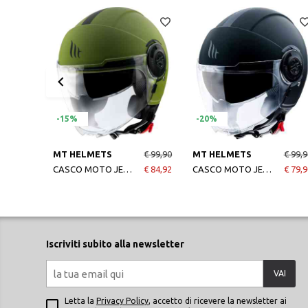
-15%
-20%
MT HELMETS
€ 99,90
MT HELMETS
€ 99,9
CASCO MOTO JET VIALE SV SOLID A6 MATT GREEN
€ 84,92
CASCO MOTO JET VIALE SV SOLID A1 MATT BLACK
€ 79,9
Iscriviti subito alla newsletter
VAI
Letta la
Privacy Policy
, accetto di ricevere la newsletter ai