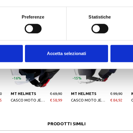
Preferenze
Statistiche
ALTRI PRODOTTI MT HELMETS
Accetta selezionati
-16%
-15%
0
MT HELMETS
€ 69,90
MT HELMETS
€ 99,90
5
CASCO MOTO JET STREET S SOLID A1 MATT BLACK
€ 58,99
CASCO MOTO JET VIALE SOLID A7 MATT BLUE
€ 84,92
PRODOTTI SIMILI