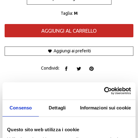
Taglia:
M
AGGIUNGI AL CARRELLO
Aggiungi ai preferiti
Condividi:
Descrizione
Casco moto jet perfetto per i viaggi urbani che ti permetterà di
viaggiare in comfort e sicurezza.
Consenso
Dettagli
Informazioni sui cookie
Thunder 3 sv jet
Questo sito web utilizza i cookie
Caratteristiche tecniche: