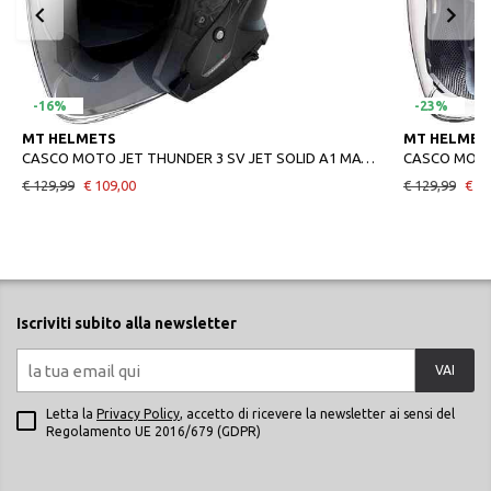
-16%
-23%
MT HELMETS
MT HELMET
CASCO MOTO JET THUNDER 3 SV JET SOLID A1 MATT BLACK
€ 129,99
€ 109,00
€ 129,99
€ 99
Iscriviti subito alla newsletter
VAI
Letta la
Privacy Policy
, accetto di ricevere la newsletter ai sensi del
Regolamento UE 2016/679 (GDPR)