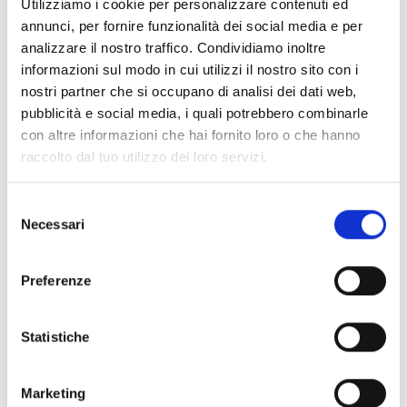
2 taglio di calotte.
Utilizziamo i cookie per personalizzare contenuti ed
Calotta in termoplastica.
annunci, per fornire funzionalità dei social media e per
Rivestimento interno sfoderabile.
analizzare il nostro traffico. Condividiamo inoltre
Tessuti anallergici.
informazioni sul modo in cui utilizzi il nostro sito con i
Visiera antigraffio in policarbonato.
nostri partner che si occupano di analisi dei dati web,
Visiera solare interna.
pubblicità e social media, i quali potrebbero combinarle
Sistema di chiusura micrometrico in metallo.
con altre informazioni che hai fornito loro o che hanno
Omologazione: ece 22.05 / u.s. dot / ntc / nbr.
Sistema di circolazione interno dell’aria.
raccolto dal tuo utilizzo dei loro servizi.
Polistirolo interno a densità multipla.
Spessore visiera 2,2 mm.
Selezione
Peso: calotta 1450+ 50 gr.
Necessari
del
consenso
ALTRI PRODOTTI MT HELMETS
Preferenze
Statistiche
Marketing