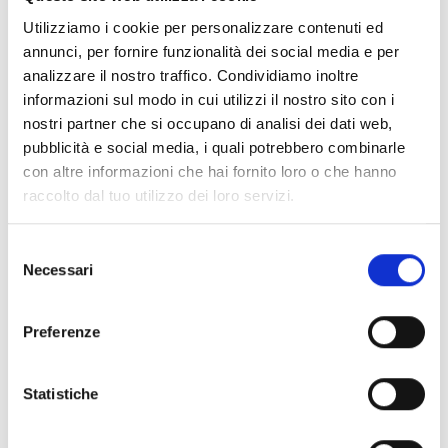
THERMOPLASTIC HRT
Utilizziamo i cookie per personalizzare contenuti ed
annunci, per fornire funzionalità dei social media e per
WEIGHT
analizzare il nostro traffico. Condividiamo inoltre
informazioni sul modo in cui utilizzi il nostro sito con i
From 1250 g ±50 g
nostri partner che si occupano di analisi dei dati web,
pubblicità e social media, i quali potrebbero combinarle
3 SHELLS:
con altre informazioni che hai fornito loro o che hanno
1° | XS – S – M sport
raccolto dal tuo utilizzo dei loro servizi.
2° | M confort – L
Selezione
Necessari
del
3° | XL – XXL
consenso
Preferenze
ALTRI PRODOTTI AIROH
Statistiche