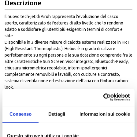
Descrizione
Il nuovo tech-jet di Airoh rappresenta l’evoluzione del casco
aperto, caratterizzato da features di alto livello che lo rendono
adatto a soddisfare gli utenti più esigenti in termini di confort e
stile.
Disponibile in 3 diverse misure di calotta esterna realizzate in HRT
(High Resistant Thermoplastic), Helios è in grado di calzare
perfettamente su ogni persona e la sua dotazione comprende fra le
altre caratteristiche Sun Screen Visor integrato, Bluetooth-Ready,
chiusura micrometrica regolabile, interni ipoallergenici
completamente removibili e lavabili, con cuciture a contrasto,
sistema di ventilazione ed estrazione dell’aria con finitura carbon-
look.
Innovativo il Custom kit incluso della confezione che permette di
utilizzare Helios senza visiera, per un look modern classic.
Caratteristiche:
Capace di adattarsi a diverse conformità craniche.
Consenso
Dettagli
Informazioni sui cookie
Dispone dell’innovativo Custom Kit per avere un look più moderno.
Omologato ECE 2205
MATERIAL
Questo sito web utilizza i cookie