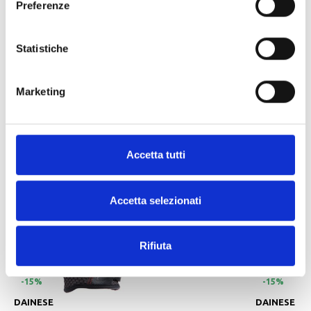
Preferenze
Materiali principali
PVC
Temperatura
Statistiche
Tessuto completamente impermeabile
Marketing
ALTRI PRODOTTI DAINESE
Accetta tutti
Accetta selezionati
Rifiuta
-15%
-15%
DAINESE
DAINESE