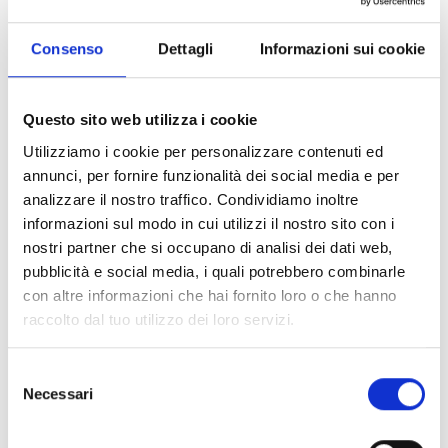
consente di far fuoriuscire l'aria in eccesso in caso la borsa non sia
a pieno carico, comprimendone il volume.
Non solo in moto, ma anche una volta scesi Explorer WP Duffle Bag
Consenso
Dettagli
Informazioni sui cookie
può essere trasportato in tutta comodità grazie alla comoda
maniglia per il trasporto a mano e alla presenza di spallacci
regolabili per poterlo trasportare sulle spalle, caratteristiche che lo
Questo sito web utilizza i cookie
rendono versatile all’utilizzo come bagaglio durante tutti i tipi di
viaggio.
Utilizziamo i cookie per personalizzare contenuti ed
Una grande tasca esterna rimovibile con cerniera water resistant, il
annunci, per fornire funzionalità dei social media e per
sistema di fissaggio che permette di agganciare Explorer Tool Bag
analizzare il nostro traffico. Condividiamo inoltre
e la presenza di inserti rifrangenti per garantire massima visibilità
informazioni sul modo in cui utilizzi il nostro sito con i
durante la guida completano la dotazione di Explorer WP Duffle
nostri partner che si occupano di analisi dei dati web,
Bag, rendendolo il borsone ideale per affrontare ogni avventura in
pubblicità e social media, i quali potrebbero combinarle
moto.
con altre informazioni che hai fornito loro o che hanno
Product Material
Textile
raccolto dal tuo utilizzo dei loro servizi.
Caratteristiche
1 tasca esterna in mesh con zip
Selezione
Spallacci regolabili.
Necessari
del
Sistema di rilascio dell’aria
consenso
Dimensions and weight: 57*30 cm - 1,2kg
Inserti riflettenti per un’elevata visibilità