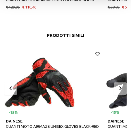
€ 129,95
€ 110,46
€ 59,95
€ 50,
PRODOTTI SIMILI
-15%
-15%
DAINESE
DAINESE
GUANTI MOTO AIRMAZE UNISEX GLOVES BLACK-RED
GUANTI MOT