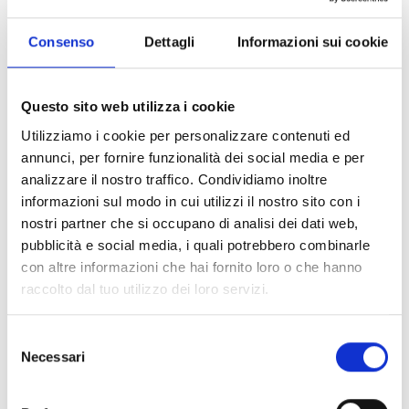
morbido, per aumentare la capacità protettiva senza influire sul
comfort e la libertà di movimento della mano. L'innovativa
Consenso
Dettagli
Informazioni sui cookie
costruzione con cucitura laterale permette di non avere fastidiose
parti di contatto sulla punta delle dita, per un comfort ancora
superiore. Per il massimo della praticità, le dita presentano inserti
Questo sito web utilizza i cookie
Smart Touch, per poter usare smartphone e sistemi GPS touch-
screen senza la necessità di sfilare il guanto.
Utilizziamo i cookie per personalizzare contenuti ed
TEMPERATURA
annunci, per fornire funzionalità dei social media e per
Tessuto mesh traforato sulle dita e sul dorso della mano
analizzare il nostro traffico. Condividiamo inoltre
ERGONOMIA
informazioni sul modo in cui utilizzi il nostro sito con i
Fascia polsino regolabile
nostri partner che si occupano di analisi dei dati web,
Polsino in neoprene
pubblicità e social media, i quali potrebbero combinarle
Dita pre-curvate
CARATTERISTICHE
con altre informazioni che hai fornito loro o che hanno
Dainese Smart Touch
raccolto dal tuo utilizzo dei loro servizi.
Inserti morbidi sulle nocche
MATERIALI PRINCIPALI
Selezione
Palmo in pelle scamosciata Amica
Necessari
del
PERFORMANCE SHOCK
Palmo rinforzato
consenso
Guanti certificati secondo la norma CE - Cat. II - EN 13594/2015 cat.