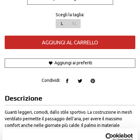
Scegli la taglia:
L
XL
AGGIUNGI AL CARRELLO
Aggiungi ai preferiti
Condividi:
Descrizione
Guanti leggeri, comodi, dallo stile sportivo. La costruzione in mesh
ventilato permette il passaggio dell’aria, per avere il massimo
comfort anche nelle giornate più calde. Il palmo in materiale
sintetico rinforzato offre resistenza ottimale all’abrasione. Sul
dorso della mano sono presenti ulteriori rinforzi in materiale