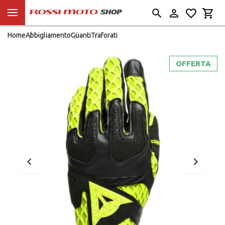
Home
Abbigliamento
Guanti
Traforati
OFFERTA