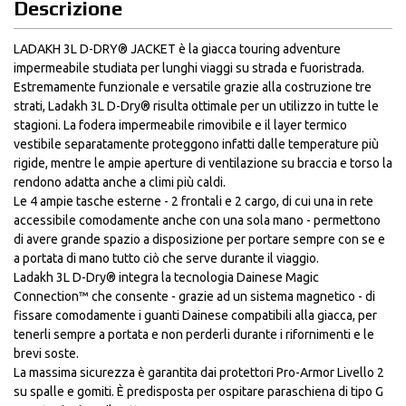
Descrizione
LADAKH 3L D-DRY® JACKET è la giacca touring adventure
impermeabile studiata per lunghi viaggi su strada e fuoristrada.
Estremamente funzionale e versatile grazie alla costruzione tre
strati, Ladakh 3L D-Dry® risulta ottimale per un utilizzo in tutte le
stagioni. La fodera impermeabile rimovibile e il layer termico
vestibile separatamente proteggono infatti dalle temperature più
rigide, mentre le ampie aperture di ventilazione su braccia e torso la
rendono adatta anche a climi più caldi.
Le 4 ampie tasche esterne - 2 frontali e 2 cargo, di cui una in rete
accessibile comodamente anche con una sola mano - permettono
di avere grande spazio a disposizione per portare sempre con se e
a portata di mano tutto ciò che serve durante il viaggio.
Ladakh 3L D-Dry® integra la tecnologia Dainese Magic
Connection™ che consente - grazie ad un sistema magnetico - di
fissare comodamente i guanti Dainese compatibili alla giacca, per
tenerli sempre a portata e non perderli durante i rifornimenti e le
brevi soste.
La massima sicurezza è garantita dai protettori Pro-Armor Livello 2
su spalle e gomiti. È predisposta per ospitare paraschiena di tipo G