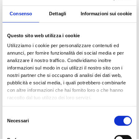
ISOLAMENTO TERMICO IN SELLA E NON SOLO​
L’imbottitura termica, grazie all’elevato potere isolante, permette di
Consenso
Dettagli
Informazioni sui cookie
mantenere una temperatura corporea costante. La costruzione di
alta qualità e i pregiati materiali impiegati permettono a Dainese di
creare imbottiture dal peso e dallo spessore ridotti, senza per
Questo sito web utilizza i cookie
questo alterare le proprietà termiche dei capi e la sensazione di
comfort durante la guida.
Utilizziamo i cookie per personalizzare contenuti ed
annunci, per fornire funzionalità dei social media e per
COSTRUZIONE A TRE STRATI IDEALE IN QUALSIASI CONDIZIONE​
analizzare il nostro traffico. Condividiamo inoltre
La costruzione 3L rende il capo estremamente funzionale e
informazioni sul modo in cui utilizzi il nostro sito con i
versatile, in tutte le stagioni. La fodera impermeabile rimovibile e lo
nostri partner che si occupano di analisi dei dati web,
strato termico proteggono il motociclista dalle temperature rigide,
pubblicità e social media, i quali potrebbero combinarle
mentre gli ampi fori di ventilazione sullo strato esterno sono ideali
con altre informazioni che hai fornito loro o che hanno
con climi più caldi.
raccolto dal tuo utilizzo dei loro servizi.
PENSATA PER ADATTARSI ALLE CONDIZIONI CLIMATICHE​
Il sistema di cinghie posteriori facilita l’apertura con una sola mano
Selezione
delle zone di ventilazione sul retro, consentendo così di aumentare
Necessari
del
l’afflusso di aria al corpo quando necessario.
consenso
MAGGIORE VENTILAZIONE ALLA GUIDA ANCHE CON