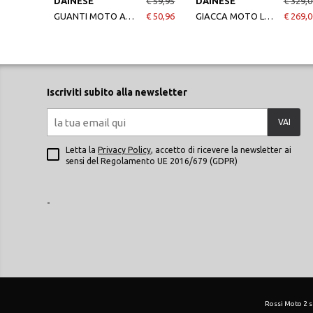
DAINESE
€ 59,95
DAINESE
€ 329,0
GUANTI MOTO ATHENE TEX GLOVES BLACK-BLACK
€ 50,96
GIACCA MOTO LAGUNA-SECA 3 D-DRY BLACK/LAVA RED/WHITE
€ 269,0
Iscriviti subito alla newsletter
VAI
Letta la
Privacy Policy
, accetto di ricevere la newsletter ai
sensi del Regolamento UE 2016/679 (GDPR)
-
Rossi Moto 2 srl