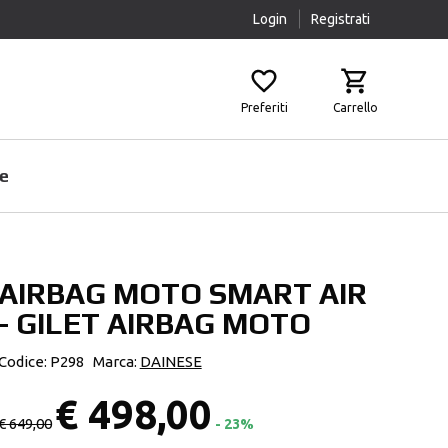
Login
Registrati
Preferiti
Carrello
e
AIRBAG MOTO SMART AIR
Prodotti Pulizia
Airbag
- GILET AIRBAG MOTO
Scaldacollo
Fasce Lombari
Sottocasco
Ginocchiere
Codice: P298
Marca:
DAINESE
Pantaloni Protettivi
€ 498,00
Paraschiena
€ 649,00
- 23%
Protezioni Aggiuntive