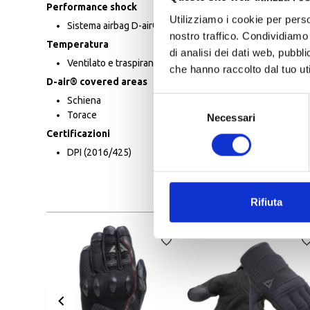
Performance shock
Utilizziamo i cookie per perso
Sistema airbag D-air®
nostro traffico. Condividiamo 
Temperatura
di analisi dei dati web, pubbl
Ventilato e traspirante
che hanno raccolto dal tuo uti
D-air® covered areas
Selezione
Schiena
Torace
Necessari
del
consenso
Certificazioni
DPI (2016/425)
Rifiuta