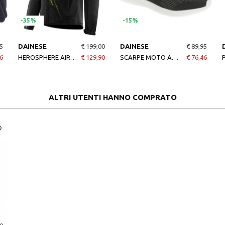
-35%
-15%
5
DAINESE
€ 199,00
DAINESE
€ 89,95
6
HEROSPHERE AIR TEX JACKET BLACK FLUO
€ 129,90
SCARPE MOTO AFTERACE SHOES BLACKSILVERWHITE
€ 76,46
ALTRI UTENTI HANNO COMPRATO