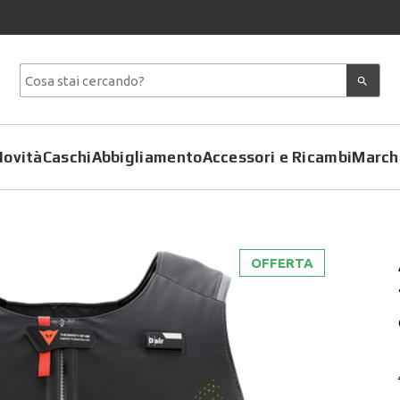
Novità
Caschi
Abbigliamento
Accessori e Ricambi
March
OFFERTA
Copriscarpe
Coprimoto
Giacche
Felpe
Pantaloni
Gilet
Tute
Giubbotti
T-Shirt