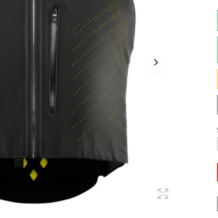
Maglie
Pantaloni
Sottocasco
Sottoguanti