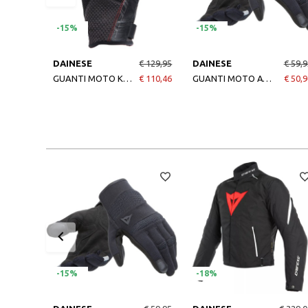
-15%
-15%
DAINESE
€ 129,95
DAINESE
€ 59,9
GUANTI MOTO KARAKUM ERGOTEK BLACK-BLACK
€ 110,46
GUANTI MOTO ATHENE TEX GLOVES BLACK-BLACK
€ 50,9
-15%
-18%