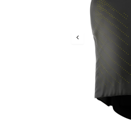
Tessuto
Salvascarpe
Traforati
Scarpe
Stivali Racing
Stivali Touring