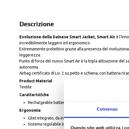
Descrizione
Evoluzione della Dainese Smart Jacket, Smart Air
è l'inn
incredibilmente leggero ed ergonomico.
Estremamente protettivo grazie alla presenza del rivoluzionar
leggerezza.
Punto di forza del nuovo Smart Air è la tripla attivazione del 
autonomia.
Airbag certificato di Liv. 2 su petto e schiena, con batteria ric
Product Material
Textile
Caratteristiche
Rechargeable battery up to 12 hours
Consenso
Ergonomia
Gilet integrato, da indossare sopra o sotto un capo da m
Sistema regolabile in vita
Questo sito web utilizza i c