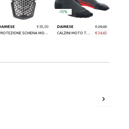
-15%
-24%
DAINESE
€ 85,00
DAINESE
€ 29,00
DAINE
PROTEZIONE SCHIENA MOTO PROARMOR G2 N BLACK
CALZINI MOTO TERMICI THERMO MID SOCKS BLACKRED
€ 24,65