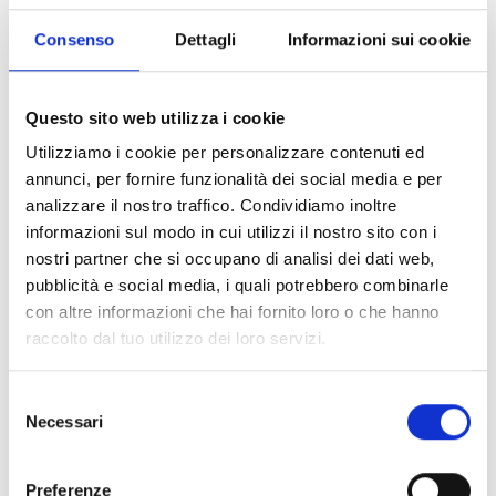
Consenso
Dettagli
Informazioni sui cookie
-25%
-15%
L
XS
NOLAN
NOLAN
CASCO MOTO MODULARE N100-5 HILLTOP N-COM 064
CASCO MOTO MODULARE N120-1 SPECIAL N-COM 009
Questo sito web utilizza i cookie
€ 479,99
€ 359,99
€ 369,99
€ 314,49
Utilizziamo i cookie per personalizzare contenuti ed
annunci, per fornire funzionalità dei social media e per
analizzare il nostro traffico. Condividiamo inoltre
informazioni sul modo in cui utilizzi il nostro sito con i
nostri partner che si occupano di analisi dei dati web,
pubblicità e social media, i quali potrebbero combinarle
con altre informazioni che hai fornito loro o che hanno
raccolto dal tuo utilizzo dei loro servizi.
-15%
-23%
Selezione
XS
XL
NOLAN
NOLAN
Necessari
del
CASCO MOTO MODULARE N90-3 06 CLASSIC N-COM 005 METAL WHITE
CASCO MOTO MODULARE N90-3 06 SPECIAL N-COM 009 NERO GRAFITE
consenso
€ 329,99
€ 280,49
€ 299,99
€ 229,99
Preferenze