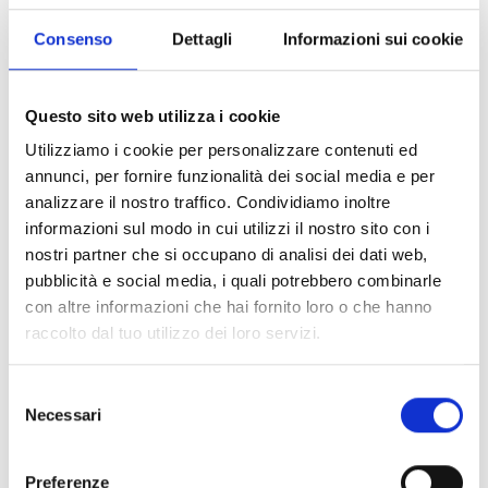
Consenso
Dettagli
Informazioni sui cookie
-21%
-33%
S
S
NOLAN
NOLAN
CASCO MOTO JET N21 CLASSIC 005
CASCO MOTO JET N21 DUST BOWL 053
Questo sito web utilizza i cookie
€ 169,99
€ 134,99
€ 194,99
€ 129,99
Utilizziamo i cookie per personalizzare contenuti ed
annunci, per fornire funzionalità dei social media e per
analizzare il nostro traffico. Condividiamo inoltre
informazioni sul modo in cui utilizzi il nostro sito con i
nostri partner che si occupano di analisi dei dati web,
pubblicità e social media, i quali potrebbero combinarle
con altre informazioni che hai fornito loro o che hanno
raccolto dal tuo utilizzo dei loro servizi.
-15%
Selezione
S
NOLAN
Necessari
del
CASCO MOTO JET N30-4 T CLASSIC 006
consenso
€ 199,99
€ 169,99
Preferenze