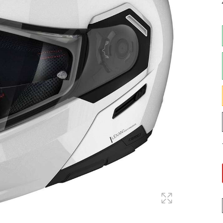
Maglie
Pantaloni
Sottocasco
Sottoguanti