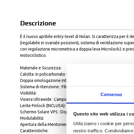
Descrizione
È il nuovo apribile entry-level di Nolan. Si caratterizza per 
(regolabile in svariate posizioni), sistema di ventilazione s
con regolazione micrometrica a doppia leva Microlock2 e predi
motociclistico.
Materiale e Sicurezza:
Calotta: in policarbonato Lexan, tale resina si contraddistingue,
Doppia omologazione integrale/jet (P/J) che permette di guida
Sistema di ritenzione : Fibbia Microlock 2 sistema di chiusura a
Visibilità:
Consenso
Visiera Ultrawide : L'ampia superficie della visiera, resistente
Lente Pinlock (INCLUSA): La lente pinlock può regolarsi dall'es
Schermo Solare VPS : Doppio schermo solare con Protezione UV
Questo sito web utilizza i c
Modulabilità:
Utilizziamo i cookie per perso
Apertura della Mentoniera : Sistema Dual Action, esclusivo si
nostro traffico. Condividiamo 
Caratteristiche: