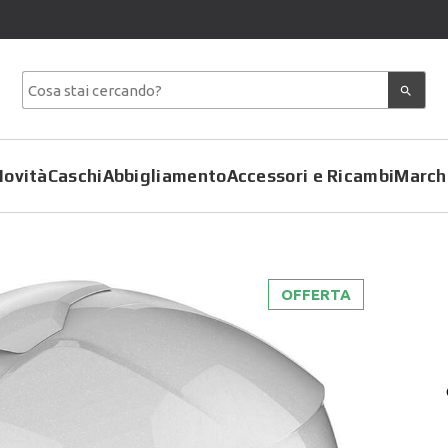
Novità
Caschi
Abbigliamento
Accessori e Ricambi
March
OFFERTA
Copriscarpe
Coprimoto
Giacche
Felpe
Pantaloni
Gilet
Tute
Giubbotti
T-Shirt