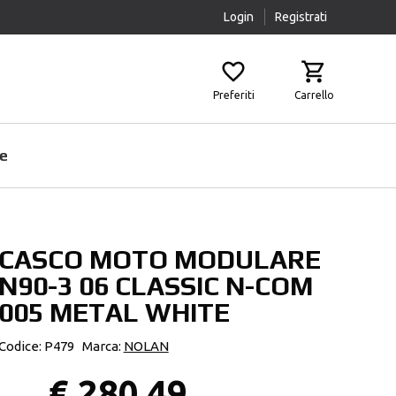
Login
Registrati
Preferiti
Carrello
e
CASCO MOTO MODULARE
Prodotti Pulizia
Airbag
N90-3 06 CLASSIC N-COM
Scaldacollo
Fasce Lombari
005 METAL WHITE
Sottocasco
Ginocchiere
Pantaloni Protettivi
Codice: P479
Marca:
NOLAN
Paraschiena
€ 280,49
Protezioni Aggiuntive