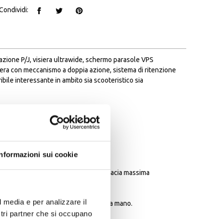
Condividi:
gazione P/J, visiera ultrawide, schermo parasole VPS
niera con meccanismo a doppia azione, sistema di ritenzione
ile interessante in ambito sia scooteristico sia
raggi UV.
ilità di apertura non intenzionale
Informazioni sui cookie
 anche laterale
ione in silicone per garantire un'efficacia massima
omaticamente tramite il pulsante
l media e per analizzare il
a, ne consente l’apertura con una sola mano.
ostri partner che si occupano