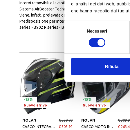
Interni removibili e lavabili
di analisi dei dati web, pubbl
Sistema AirBooster Technology: L’esclusivo sistema di ventila
che hanno raccolto dal tuo uti
viene, infatti, prelevata dalle prese d’aria frontali e condotta
Predisposizione per Interfono N-Com: Il casco è predisposto 
Selezione
series - B902 R series - B601 R series - ESS - MCS III R series
Necessari
del
consenso
Rifiuta
-15%
-15%
Nuovo arrivo
Nuovo arrivo
NOLAN
€ 359,90
NOLAN
€ 309,9
CASCO INTEGRALE N80-8 NOLAN FERVO 354
€ 305,92
CASCO MOTO INTEGRALE NOLAN N60-6 SPORT GRIGIO NERO GIALLO
€ 263,4