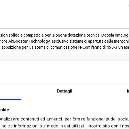
il design solido e compatto e per la buona dotazione tecnica. Doppia omolo
uperiore AirBooster Technology, esclusivo sistema di apertura della mento
sposizione per il sistema di comunicazione N-Com fanno di N90-3 un aprib
 inoltre, per la sua resistenza termica. Resiste altresì all’esposizione ai 
re con la mentoniera aperta in tutta sicurezza
 2 leve (1 in termoplastica e 1 in alluminio) e permette di ridurre le possib
Dettagli
 al graffio (S/R – Scratch Resistant), rende possibile una maggiore visuale,
terno dello schermo, grazie ai perni mobili, è anche dotata di una guarniz
400, antigraffio e antiappannamento, facile da smontare, retraibile aut
ookie
nalizzare contenuti ed annunci, per fornire funzionalità dei socia
stema di apertura della mentoniera che, posizionato al centro della stess
inoltre informazioni sul modo in cui utilizzi il nostro sito con i n