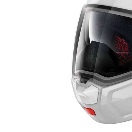
Tessuto
Salvascarpe
Traforati
Scarpe
Stivali Racing
Stivali Touring