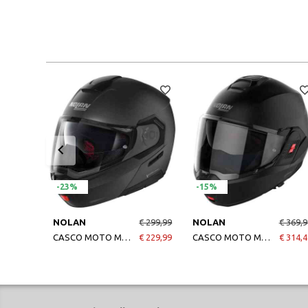
-23%
-15%
NOLAN
€ 299,99
NOLAN
€ 369,9
CASCO MOTO MODULARE N90-3 06 SPECIAL N-COM 009 NERO GRAFITE
€ 229,99
CASCO MOTO MODULARE N120-1 SPECIAL N-COM 009
€ 314,4