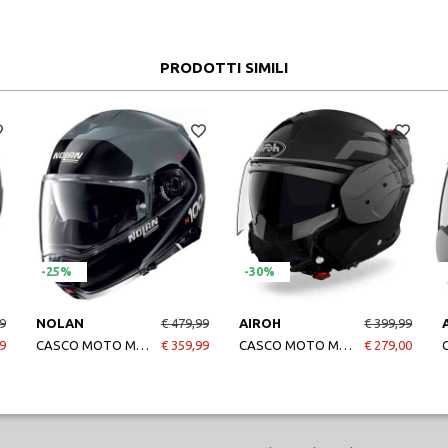
PRODOTTI SIMILI
-25%
-30%
9
NOLAN
€ 479,99
AIROH
€ 399,99
9
CASCO MOTO MODULARE N100-5 HILLTOP N-COM 064
€ 359,99
CASCO MOTO MODULARE MATHISSE ILLUSION ANTHRACITE
€ 279,00