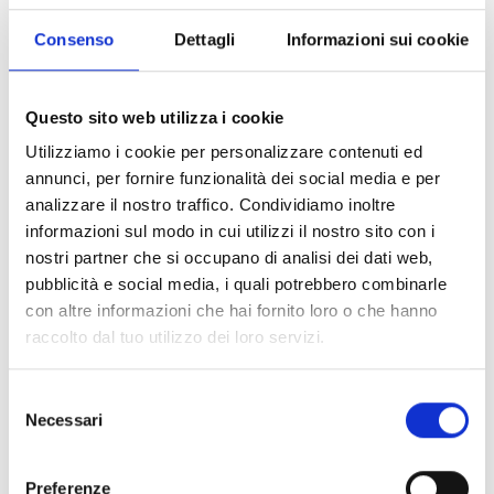
Consenso
Dettagli
Informazioni sui cookie
-15%
-15%
40
45
40
44
REV'IT
REV'IT
SCARPE MOTO JETSPEED PRO BLACK
SCARPE MOTO JETSPEED PRO BLACK-RED
Questo sito web utilizza i cookie
€ 159,99
€ 135,99
€ 159,99
€ 135,99
Utilizziamo i cookie per personalizzare contenuti ed
annunci, per fornire funzionalità dei social media e per
analizzare il nostro traffico. Condividiamo inoltre
informazioni sul modo in cui utilizzi il nostro sito con i
nostri partner che si occupano di analisi dei dati web,
pubblicità e social media, i quali potrebbero combinarle
con altre informazioni che hai fornito loro o che hanno
raccolto dal tuo utilizzo dei loro servizi.
-18%
Selezione
44
45
REV'IT
Necessari
del
SCARPE MOTO G-FORCE H2O NERO BIANCO
consenso
€ 169,99
€ 139,99
Preferenze