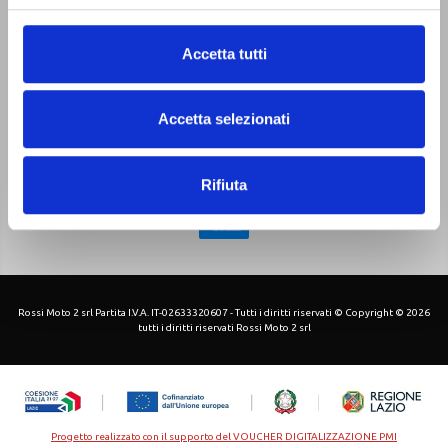
Chi siamo
Pagamenti
Contatti
Sitemap
Privacy Policy
Accetta tutti
Cookie Policy
-
Accetta selezionati
Rifiuta
Rossi Moto 2 srl Partita I.V.A. IT-02633320607 - Tutti i diritti riservati © Copyright © 2026
tutti i diritti riservati Rossi Moto 2 srl
Progetto realizzato con il supporto del VOUCHER DIGITALIZZAZIONE PMI