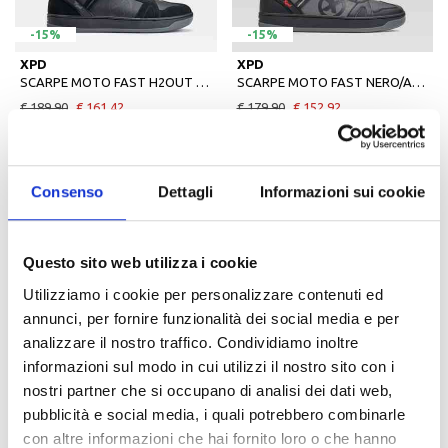
-15%
-15%
40
41
42
43
44
45
40
41
42
43
44
45
XPD
XPD
SCARPE MOTO FAST H2OUT NERO
SCARPE MOTO FAST NERO/ANTRACITE
€ 189,90
€ 161,42
€ 179,90
€ 152,92
Consenso
Dettagli
Informazioni sui cookie
Questo sito web utilizza i cookie
Utilizziamo i cookie per personalizzare contenuti ed
annunci, per fornire funzionalità dei social media e per
analizzare il nostro traffico. Condividiamo inoltre
-15%
-15%
informazioni sul modo in cui utilizzi il nostro sito con i
37
38
39
40
43
45
38
39
42
43
44
XPD
XPD
nostri partner che si occupano di analisi dei dati web,
STIVALI MOTO X-JOURNEY H2OUT NERO
SCARPE MOTO X-RADICAL NERO/GRIGIO
pubblicità e social media, i quali potrebbero combinarle
€ 199,90
€ 169,92
€ 129,90
€ 110,42
con altre informazioni che hai fornito loro o che hanno