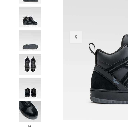
Tessuto
Salvascarpe
Traforati
Scarpe
Stivali Racing
Stivali Touring