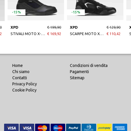
-15%
-15%
0
XPD
€ 199,90
XPD
€ 129,90
2
STIVALI MOTO X-JOURNEY H2OUT NERO
€ 169,92
SCARPE MOTO X-RADICAL NERO/GRIGIO
€ 110,42
Home
Condizioni di vendita
Chi siamo
Pagamenti
Contatti
Sitemap
Privacy Policy
Cookie Policy