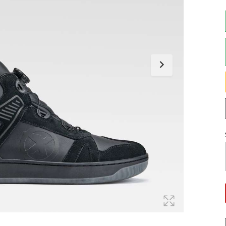
Maglie
Pantaloni
Sottocasco
Sottoguanti