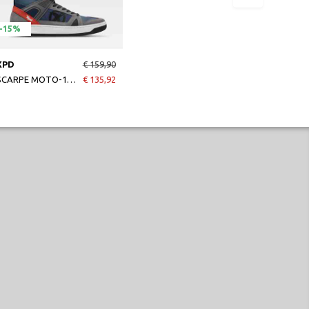
-15%
XPD
€ 159,90
SCARPE MOTO-1 SNEAKERS BLU/GRIGIO/NERO
€ 135,92