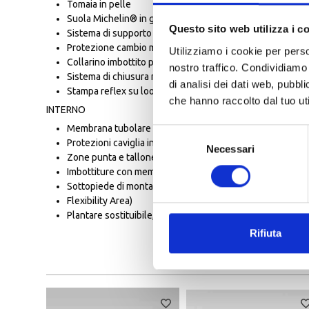
Tomaia in pelle
Suola Michelin® in gomma vulcanizzata a doppia densità 
Questo sito web utilizza i c
Sistema di supporto plastico del tallone H.S.S. (Heel Sup
Protezione cambio marcia in pelle
Utilizziamo i cookie per perso
Collarino imbottito per un maggiore comfort
nostro traffico. Condividiamo 
Sistema di chiusura micro-regolabile con cavo e rotore
di analisi dei dati web, pubbl
Stampa reflex su loop posteriore
che hanno raccolto dal tuo uti
INTERNO
Membrana tubolare H2OUT® impermeabile e traspirante
Selezione
Protezioni caviglia in TPU sagomate e iniettate
Necessari
del
Zone punta e tallone rinforzate
consenso
Imbottiture con memoria
Sottopiede di montaggio sagomato ed ergonomico in nylon
Flexibility Area)
Plantare sostituibile, ergonomicamente sagomato, ammor
Rifiuta