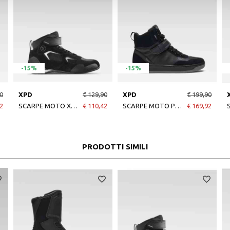
-15%
-15%
0
XPD
€ 129,90
XPD
€ 199,90
2
SCARPE MOTO X-RADICAL NERO/GRIGIO
€ 110,42
SCARPE MOTO PRO H2OUT NERO
€ 169,92
PRODOTTI SIMILI