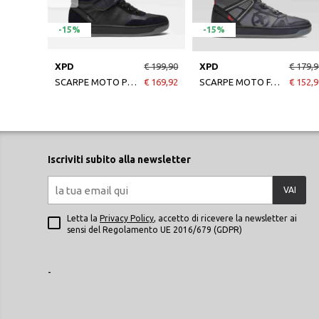
-15%
-15%
XPD
€ 199,90
XPD
€ 179,9
SCARPE MOTO PRO H2OUT NERO
€ 169,92
SCARPE MOTO FAST NERO/ANTRACITE
€ 152,9
Iscriviti subito alla newsletter
VAI
Letta la
Privacy Policy
, accetto di ricevere la newsletter ai
sensi del Regolamento UE 2016/679 (GDPR)
-