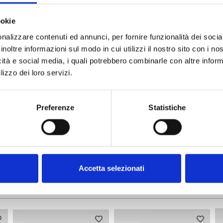
ad alto grip
ookie
port System)
nalizzare contenuti ed annunci, per fornire funzionalità dei socia
inoltre informazioni sul modo in cui utilizzi il nostro sito con i n
icità e social media, i quali potrebbero combinarle con altre inform
lizzo dei loro servizi.
Preferenze
Statistiche
 con Soft D.F.A. (Differentiated
tizzante, leggero e traspirante Ortholite®
Accetta selezionati
ALTRI PRODOTTI XPD