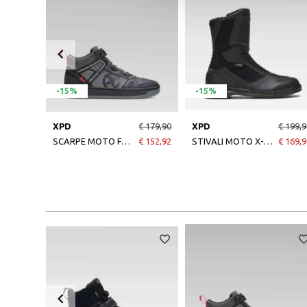
-15%
-15%
XPD
€ 179,90
XPD
€ 199,9
SCARPE MOTO FAST NERO/ANTRACITE
€ 152,92
STIVALI MOTO X-JOURNEY H2OUT NERO
€ 169,9