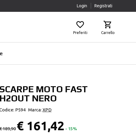
Login
Registrati
Preferiti
Carrello
e
SCARPE MOTO FAST
Prodotti Pulizia
Airbag
H2OUT NERO
Scaldacollo
Fasce Lombari
Sottocasco
Ginocchiere
Codice: P594
Marca:
XPD
Pantaloni Protettivi
€ 161,42
Paraschiena
€ 189,90
- 15%
Protezioni Aggiuntive