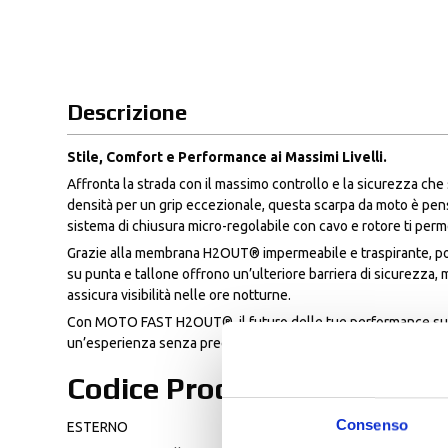
Descrizione
Stile, Comfort e Performance ai Massimi Livelli.
Affronta la strada con il massimo controllo e la sicurezza ch
densità per un grip eccezionale, questa scarpa da moto è pensa
sistema di chiusura micro-regolabile con cavo e rotore ti perm
Grazie alla membrana H2OUT® impermeabile e traspirante, potr
su punta e tallone offrono un’ulteriore barriera di sicurezza
assicura visibilità nelle ore notturne.
Con MOTO FAST H2OUT®, il futuro delle tue performance su st
un’esperienza senza precedenti.
Codice Prodotto: S122
Consenso
ESTERNO