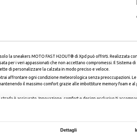
e solo la sneakers MOTO FAST H2OUT® di Xpd può offrirti. Realizzata con t
ta per i veri appassionati che non accettano compromessi. Il Sistema di S
ette di personalizzare la calzata in modo preciso e veloce.
ai affrontare ogni condizione meteorologica senza preoccupazioni. Le p
, mantenendo il massimo comfort grazie alle imbottiture memory foam e al 
rada è assicurato. Innovazione, comfort e design esclusivo ti accompag
Dettagli