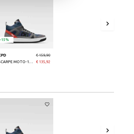
-15%
XPD
€ 159,90
SCARPE MOTO-1 SNEAKERS BLU/GRIGIO/NERO
€ 135,92