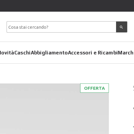
Novità
Caschi
Abbigliamento
Accessori e Ricambi
March
OFFERTA
Copriscarpe
Coprimoto
Giacche
Felpe
Pantaloni
Gilet
Tute
Giubbotti
T-Shirt