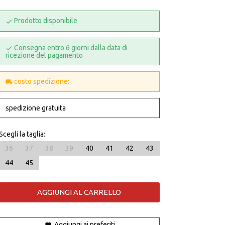
Prodotto disponibile
Consegna entro 6 giorni dalla data di
ricezione del pagamento
costo spedizione:
spedizione gratuita
Scegli la taglia:
36
37
38
39
40
41
42
43
44
45
AGGIUNGI AL CARRELLO
Aggiungi ai preferiti