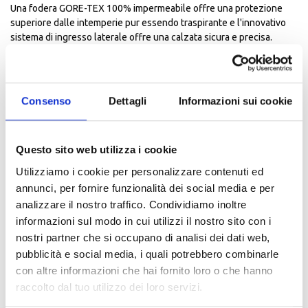
Una fodera GORE-TEX 100% impermeabile offre una protezione
superiore dalle intemperie pur essendo traspirante e l'innovativo
sistema di ingresso laterale offre una calzata sicura e precisa.
costruzione
Membrana GORE-TEX 100% impermeabile per garantire
protezione dagli elementi e maggiore traspirabilità.
Composto di gomma esclusivo Alpinestars per la
Consenso
Dettagli
Informazioni sui cookie
combinazione ottimale di comfort e aderenza.
Sagomato per prestazioni ottimizzate su lunghe distanze con
una costruzione rinforzata della punta per il controllo della
Questo sito web utilizza i cookie
guida.
Utilizziamo i cookie per personalizzare contenuti ed
Inserto riflettente posteriore per migliorare la visibilità
notturna.
annunci, per fornire funzionalità dei social media e per
protezione
analizzare il nostro traffico. Condividiamo inoltre
Stivale completamente certificato CE, altamente resistente e
informazioni sul modo in cui utilizzi il nostro sito con i
con prestazioni eccellenti in tutte le condizioni atmosferiche e
nostri partner che si occupano di analisi dei dati web,
su tutte le distanze.
pubblicità e social media, i quali potrebbero combinarle
Scudo per la caviglia a doppia densità montato sotto e sopra la
con altre informazioni che hai fornito loro o che hanno
superficie in pelle mediale.
raccolto dal tuo utilizzo dei loro servizi.
La piastra strutturata e rinforzata protegge il piede superiore.
La soletta sagomata e iniettata in poliammide ad alta modulo