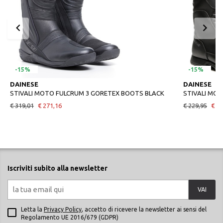
-15%
-15%
DAINESE
DAINESE
STIVALI MOTO FULCRUM 3 GORETEX BOOTS BLACK
STIVALI MO
€ 319,01
€ 271,16
€ 229,95
€ 19
Iscriviti subito alla newsletter
VAI
Letta la
Privacy Policy
, accetto di ricevere la newsletter ai sensi del
Regolamento UE 2016/679 (GDPR)