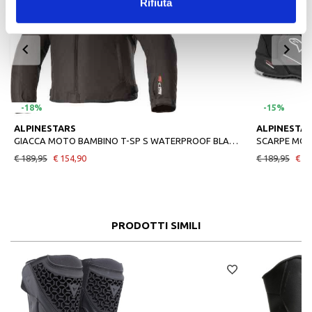
Rifiuta
-18%
-15%
ALPINESTARS
ALPINESTA
GIACCA MOTO BAMBINO T-SP S WATERPROOF BLACK WHITE
SCARPE MOT
€ 189,95
€ 154,90
€ 189,95
€ 16
PRODOTTI SIMILI