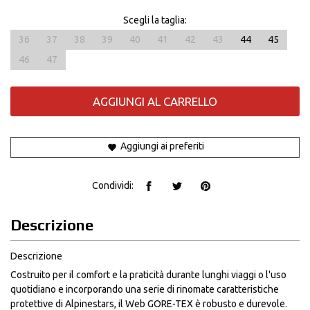
Scegli la taglia:
36
37
38
39
40
41
42
43
44
45
46
47
AGGIUNGI AL CARRELLO
Aggiungi ai preferiti
Condividi:
Descrizione
Descrizione
Costruito per il comfort e la praticità durante lunghi viaggi o l'uso
quotidiano e incorporando una serie di rinomate caratteristiche
protettive di Alpinestars, il Web GORE-TEX è robusto e durevole.