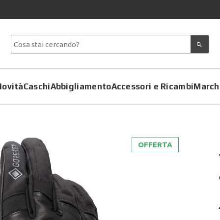
Novità
Caschi
Abbigliamento
Accessori e Ricambi
March
OFFERTA
Copriscarpe
Coprimoto
Giacche
Felpe
Pantaloni
Gilet
Tute
Giubbotti
T-Shirt