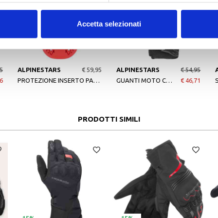
Accetta selezionati
-15%
Nuovo arrivo
5
ALPINESTARS
€ 59,95
ALPINESTARS
€ 54,95
6
PROTEZIONE INSERTO PARASCHIENA NUCLEON PALSMA RED BLACK
GUANTI MOTO COPPER BLACK
€ 46,71
PRODOTTI SIMILI