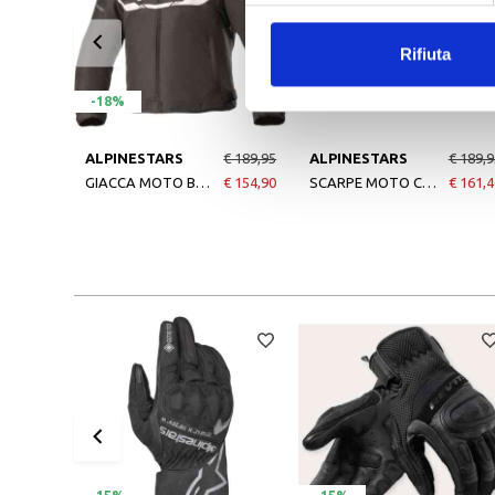
Rifiuta
-15%
-18%
Nuovo arrivo
ALPINESTARS
€ 189,95
ALPINESTARS
€ 189,9
GIACCA MOTO BAMBINO T-SP S WATERPROOF BLACK WHITE
€ 154,90
SCARPE MOTO CR-X DRYSTAR BLACK CAMO RED
€ 161,4