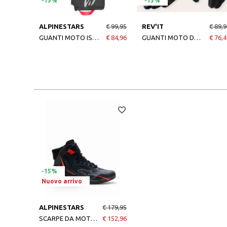
-15%
-15%
ALPINESTARS
€ 99,95
REV'IT
€ 89,9
GUANTI MOTO ISOLANTI CRESTONE IN GORETEX BLACK
€ 84,96
GUANTI MOTO DIRT 4 COL BLACK
€ 76,4
-15%
Nuovo arrivo
ALPINESTARS
€ 179,95
SCARPE DA MOTO FASTER-4 DRYSTAR BLACK RIO RED RED FLUO
€ 152,96