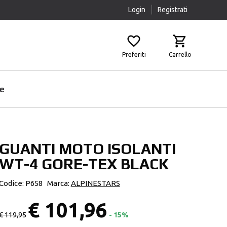
Login
Registrati
Preferiti
Carrello
e
GUANTI MOTO ISOLANTI
Prodotti Pulizia
Airbag
WT-4 GORE-TEX BLACK
Scaldacollo
Fasce Lombari
Sottocasco
Ginocchiere
Codice: P658
Marca:
ALPINESTARS
Pantaloni Protettivi
€ 101,96
Paraschiena
€ 119,95
- 15%
Protezioni Aggiuntive