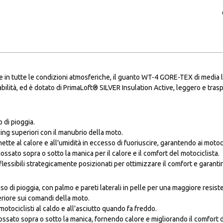
 in tutte le condizioni atmosferiche, il guanto WT-4 GORE-TEX di media
rabilità, ed è dotato di PrimaLoft® SILVER Insulation Active, leggero e tras
 di pioggia.
ing superiori con il manubrio della moto.
ette al calore e all'umidità in eccesso di fuoriuscire, garantendo ai motoci
ossato sopra o sotto la manica per il calore e il comfort del motociclista.
lessibili strategicamente posizionati per ottimizzare il comfort e garantir
so di pioggia, con palmo e pareti laterali in pelle per una maggiore resist
eriore sui comandi della moto.
otociclisti al caldo e all'asciutto quando fa freddo.
ossato sopra o sotto la manica, fornendo calore e migliorando il comfort d