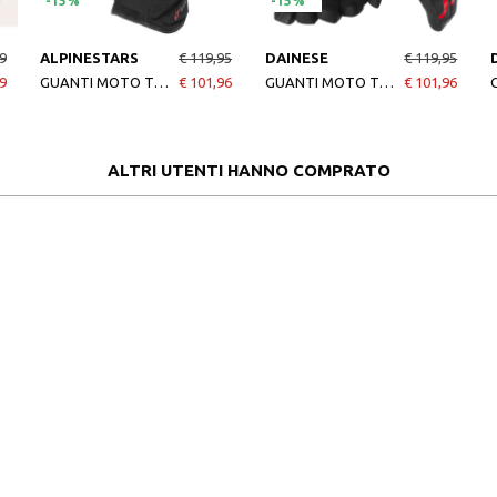
-15%
-15%
9
ALPINESTARS
€ 119,95
DAINESE
€ 119,95
9
GUANTI MOTO TOURER W-7 V2 DRYSTAR BLACK
€ 101,96
GUANTI MOTO TEMPEST UNISEX DDRY SHORT GLOV BLACK
€ 101,96
ALTRI UTENTI HANNO COMPRATO