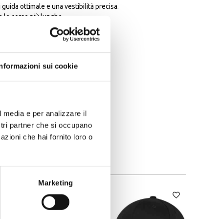
guida ottimale e una vestibilità precisa.
e le corse più lunghe.
Informazioni sui cookie
recisa e una durata migliorata.
itici.
l media e per analizzare il
applicano i seguenti standard:
ostri partner che si occupano
azioni che hai fornito loro o
Marketing