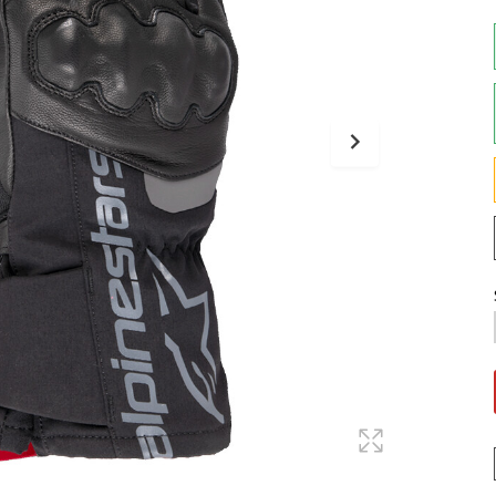
Maglie
Pantaloni
Sottocasco
Sottoguanti