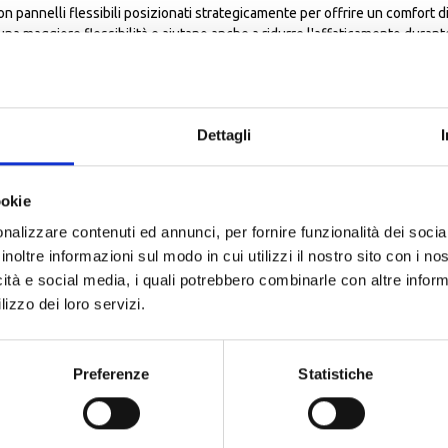
n pannelli flessibili posizionati strategicamente per offrire un comfort di 
a maggiore flessibilità e aiutano anche a ridurre l'affaticamento durant
uciture per un elevato livello di comfort.
sta.
r la compatibilità con il touchscreen.
ità d'uso.
Dettagli
iore all'abrasione, con una toppa in gomma sul palmo per una sensazione p
mpatti comprovata.
ookie
nte sulla zona di atterraggio per una copertura aggiuntiva degli impatti cr
a e pollice per una copertura aggiuntiva in un'area critica.
nalizzare contenuti ed annunci, per fornire funzionalità dei socia
equisito di conformità per la commercializzazione di questo prodotto. Si 
inoltre informazioni sul modo in cui utilizzi il nostro sito con i n
 CE Livello 1 KP
icità e social media, i quali potrebbero combinarle con altre inform
lizzo dei loro servizi.
ALTRI PRODOTTI ALPINESTARS
Preferenze
Statistiche