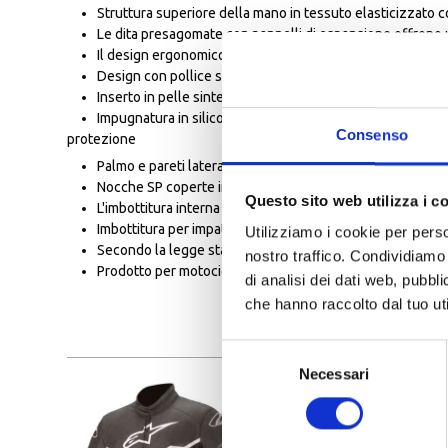
Struttura superiore della mano in tessuto elasticizzato co
Le dita presagomate con pannelli di espansione offrono un
Il design ergonomico dei polpastrelli riduce il numero di c
Design con pollice squadrato per il comfort del motocicli
Inserto in pelle sintetica conduttiva su pollice e indice pe
Impugnatura in silicone sul polsino per una maggiore facil
Consenso
protezione
Palmo e pareti laterali in pelle per una resistenza super
Nocche SP coperte in tessuto per una protezione dagli i
Questo sito web utilizza i c
L'imbottitura interna del palmo è posizionata strategicame
Imbottitura per impatti posizionata strategicamente su dit
Utilizziamo i cookie per perso
Secondo la legge statutaria europea, il marchio CE è un r
nostro traffico. Condividiamo 
Prodotto per motociclismo completamente certificato CE:
di analisi dei dati web, pubbl
che hanno raccolto dal tuo uti
Selezione
Necessari
del
consenso