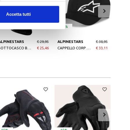
Accetta tutti
-15%
-15%
-15%
ALPINESTARS
€ 29,95
ALPINESTARS
€ 38,95
ALPIN
SOTTOCASCO BALACLAVA OPEN-FACE BLACK
€ 25,46
CAPPELLO CORP SHIFT MULTI BLACK
€ 33,11