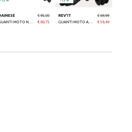
-15%
-15%
-15%
DAINESE
€ 95,00
REV'IT
€ 69,99
DAINE
GUANTI MOTO NAMIB GLOVES BLACKBLACK
€ 80,75
GUANTI MOTO ANTIVENTO CRATER 3 NERO
€ 59,49