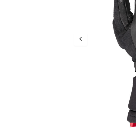
Tessuto
Salvascarpe
Traforati
Scarpe
Stivali Racing
Stivali Touring