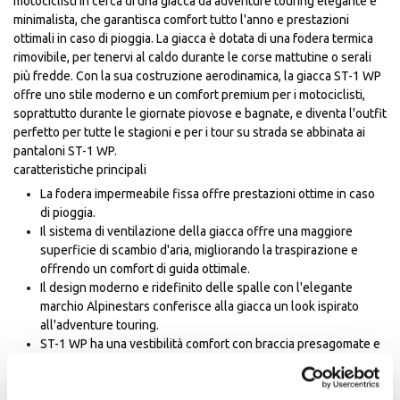
motociclisti in cerca di una giacca da adventure touring elegante e
minimalista, che garantisca comfort tutto l'anno e prestazioni
ottimali in caso di pioggia. La giacca è dotata di una fodera termica
rimovibile, per tenervi al caldo durante le corse mattutine o serali
più fredde. Con la sua costruzione aerodinamica, la giacca ST-1 WP
offre uno stile moderno e un comfort premium per i motociclisti,
soprattutto durante le giornate piovose e bagnate, e diventa l'outfit
perfetto per tutte le stagioni e per i tour su strada se abbinata ai
pantaloni ST-1 WP.
caratteristiche principali
La fodera impermeabile fissa offre prestazioni ottime in caso
di pioggia.
Il sistema di ventilazione della giacca offre una maggiore
superficie di scambio d'aria, migliorando la traspirazione e
offrendo un comfort di guida ottimale.
Il design moderno e ridefinito delle spalle con l'elegante
marchio Alpinestars conferisce alla giacca un look ispirato
all'adventure touring.
ST-1 WP ha una vestibilità comfort con braccia presagomate e
gomiti ergonomici per un'eccellente libertà di movimento.
Il design ergonomico delle tasche cargo, con espansione