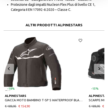
Protezione dagli impatti Nucleon Flex Plus di livello CE 1,
Categoria II EN 17092-6:2020 – Classe C.
ALTRI PRODOTTI ALPINESTARS
-18%
-15%
ALPINESTARS
ALPINESTA
GIACCA MOTO BAMBINO T-SP S WATERPROOF BLACK WHITE
SCARPE MOT
€ 189,95
€ 154,90
€ 189,95
€ 16