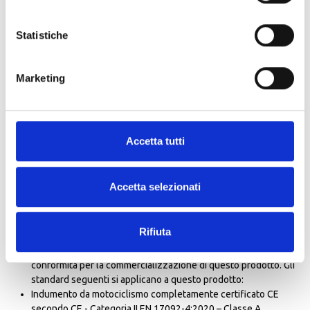
impermeabile); le tasche offrono versatilità e la possibilità di
riporre in modo sicuro oggetti di valore e personali.
Statistiche
I regolatori di volume delle maniche con bottoni a pressione su
bicipiti, gancio e anello per colletto, polsini e vita, garantiscono
una vestibilità gradevole e su misura.
Marketing
Taglio esteso sulla schiena per una maggiore copertura in
posizione di guida.
Fodera termica staccabile (80 g sul torso, 80 g sulle maniche)
con bottoni a pressione, riponibile nella tasca cargo posteriore
Accetta tutti
per una maggiore versatilità.
Tirazip di collegamento dei pantaloni per una vestibilità sicura
e la prevenzione dell'ingresso del vento.
Accetta selezionati
protezione
Tech-Air® Ready.
Protezioni per gomiti e spalle Nucleon Flex Plus di livello CE 1
Rifiuta
per una protezione efficace dagli impatti.
Secondo la normativa europea, il marchio CE è un requisito di
conformità per la commercializzazione di questo prodotto. Gli
standard seguenti si applicano a questo prodotto:
Indumento da motociclismo completamente certificato CE
secondo CE - Categoria II EN 17092-4:2020 – Classe A.