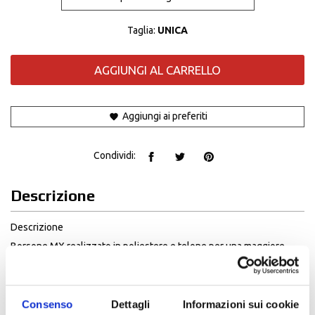
Taglia:
UNICA
AGGIUNGI AL CARRELLO
Aggiungi ai preferiti
Condividi:
Descrizione
Descrizione
Borsone MX realizzato in poliestere e telone per una maggiore
resistenza contro il terreno fuoristrada. Creato per riporre
facilmente tutta l'attrezzatura MX.
costruzione
Consenso
Dettagli
Informazioni sui cookie
Robusta cerniera in plastica YKK da 10 mm.