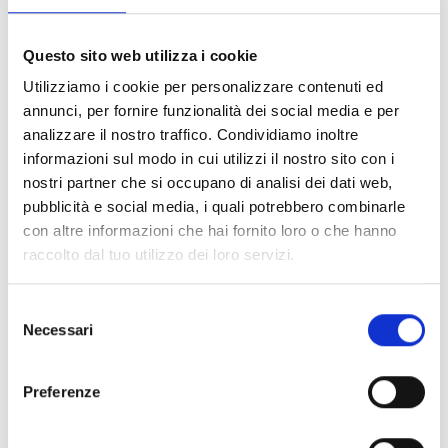
Pannelli inferiori e laterali realizzati in telone impermeabile, in
questo modo la borsa rimane sempre asciutta quando si
Questo sito web utilizza i cookie
appoggia su terreni fangosi.
caratteristiche principali
Utilizziamo i cookie per personalizzare contenuti ed
Dimensioni: 82cm x 39cm x 45cm, capacità 125 L.
annunci, per fornire funzionalità dei social media e per
1 tasca frontale piatta per riporre documenti e chiavi.
analizzare il nostro traffico. Condividiamo inoltre
2 maniglie a cinghia per sollevare la borsa e metterla sulla
informazioni sul modo in cui utilizzi il nostro sito con i
spalla.
nostri partner che si occupano di analisi dei dati web,
Apertura del coperchio per accedere al scomparto principale.
pubblicità e social media, i quali potrebbero combinarle
Tasca interna piatta con zip in rete sulla patta.
Scomparto per stivali con sacca rimovibile impermeabile, più
con altre informazioni che hai fornito loro o che hanno
facile da lavare.
raccolto dal tuo utilizzo dei loro servizi.
2 maniglie laterali per spostare facilmente la borsa.
Rinforzo in cinghia per dare una migliore struttura alla borsa.
Selezione
Grande stampa serigrafica.
Necessari
del
Fodera Alpinestars ad alta visibilità.
Le pareti degli scomparti possono essere rimosse per
consenso
consentire alla borsa di essere riconfigurata con un unico
Preferenze
scomparto interno extra grande.