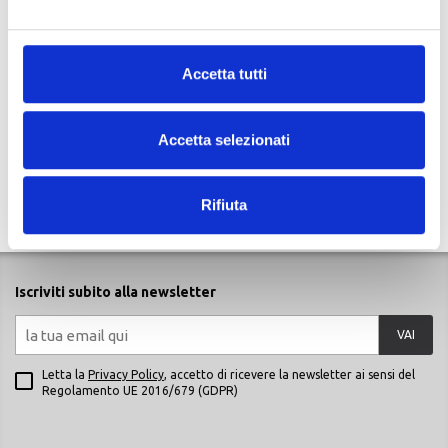
Accetta tutti
-12%
UNICA
OJ
PORTA TELEFONO MOTO DOPPIO SISTEMA DI FISSAGGIO OJ HOLDER SHELL NERO
Accetta selezionati
€ 34,99
€ 30,90
Rifiuta
Iscriviti subito alla newsletter
VAI
Letta la
Privacy Policy
, accetto di ricevere la newsletter ai sensi del
Regolamento UE 2016/679 (GDPR)