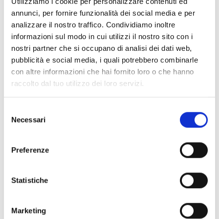
Utilizziamo i cookie per personalizzare contenuti ed
annunci, per fornire funzionalità dei social media e per
analizzare il nostro traffico. Condividiamo inoltre
informazioni sul modo in cui utilizzi il nostro sito con i
nostri partner che si occupano di analisi dei dati web,
pubblicità e social media, i quali potrebbero combinarle
con altre informazioni che hai fornito loro o che hanno
raccolto dal tuo utilizzo dei loro servizi.
-15%
-9%
Selezione
UNICA
UNICA
OJ
OJ
Necessari
del
MARSUPIO DA GAMBA PER MOTO OJ URBAN TRACK NERO
PORTA TELEFONO MOTO DOPPIO SISTEMA DI FISSAGGIO OJ HOLDER PLUS
consenso
€ 34,99
€ 29,74
€ 32,99
€ 29,90
Preferenze
Statistiche
Marketing