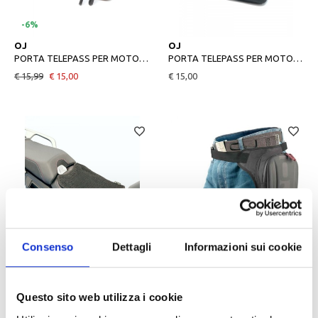
-6%
UNICA
UNICA
OJ
OJ
PORTA TELEPASS PER MOTO OJ PASS NERO
PORTA TELEPASS PER MOTO OJ PASS MINI VERSIONE PICCOLA
€ 15,99
€ 15,00
€ 15,00
Consenso
Dettagli
Informazioni sui cookie
-15%
-15%
M
UNICA
OJ
OJ
CUSCINO DA SELLA MOTO OJ LAYER
MARSUPIO DA GAMBA PER MOTO OJ RACE TRACK NERO
Questo sito web utilizza i cookie
€ 39,99
€ 33,99
€ 34,99
€ 29,74