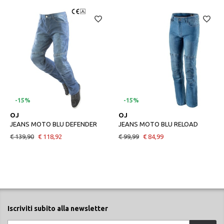
-15%
-15%
52
48
OJ
OJ
JEANS MOTO BLU DEFENDER
JEANS MOTO BLU RELOAD
€ 139,90
€ 118,92
€ 99,99
€ 84,99
Iscriviti subito alla newsletter