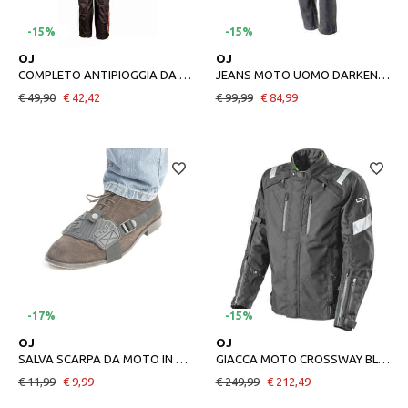
-15%
-15%
XS
S
M
L
XL
3XL
4XL
48
50
52
54
58
60
OJ
OJ
COMPLETO ANTIPIOGGIA DA MOTO OJ SYSTEM SET NERO
JEANS MOTO UOMO DARKEN 2 NERO
€ 49,90
€ 42,42
€ 99,99
€ 84,99
-17%
-15%
UNICA
S
M
L
XL
2XL
OJ
OJ
SALVA SCARPA DA MOTO IN GOMMA OJ STOP NERO
GIACCA MOTO CROSSWAY BLACK UOMO
€ 11,99
€ 9,99
€ 249,99
€ 212,49