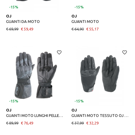
-15%
-15%
L
XL
OJ
OJ
GUANTI DA MOTO
GUANTI MOTO
€ 69,99
€ 59,49
€ 64,90
€ 55,17
-15%
-15%
M
3XL
OJ
OJ
GUANTI MOTO LUNGHI PELLE E TESSUTO
GUANTI MOTO TESSUTO OJ HILL
€ 89,99
€ 76,49
€ 37,99
€ 32,29