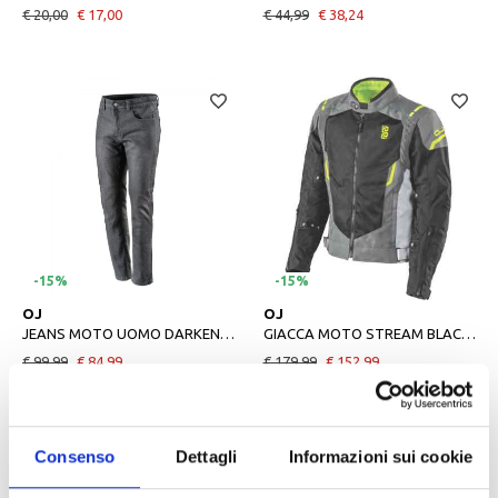
€ 20,00
€ 17,00
€ 44,99
€ 38,24
-15%
-15%
46
56
S
M
L
OJ
OJ
JEANS MOTO UOMO DARKEN MAN NERO
GIACCA MOTO STREAM BLAC DARK GREY LIGHT GREY UOMO
€ 99,99
€ 84,99
€ 179,99
€ 152,99
Consenso
Dettagli
Informazioni sui cookie