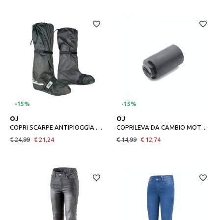
-15%
-15%
35/37
38/39
42/43
UNICA
OJ
OJ
COPRI SCARPE ANTIPIOGGIA DA MOTO OJ COMPACT AND PLUS
COPRILEVA DA CAMBIO MOTO OJ BOLT NERO
€ 24,99
€ 21,24
€ 14,99
€ 12,74