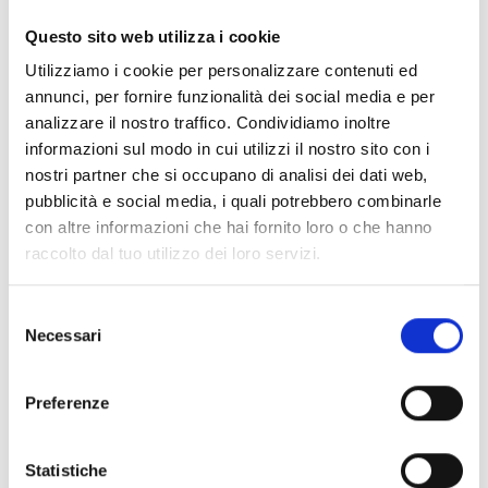
Questo sito web utilizza i cookie
Utilizziamo i cookie per personalizzare contenuti ed
annunci, per fornire funzionalità dei social media e per
analizzare il nostro traffico. Condividiamo inoltre
-15%
-15%
informazioni sul modo in cui utilizzi il nostro sito con i
40
44
S
M
L
OJ
OJ
nostri partner che si occupano di analisi dei dati web,
JEANS MOTO DONNA DARKEN LADY NERO
PANTALONE LEGGINGS MOTO BLACK DONNA
pubblicità e social media, i quali potrebbero combinarle
€ 99,99
€ 84,99
€ 140,00
€ 119,00
con altre informazioni che hai fornito loro o che hanno
raccolto dal tuo utilizzo dei loro servizi.
Selezione
Necessari
del
consenso
Preferenze
Statistiche
-15%
-15%