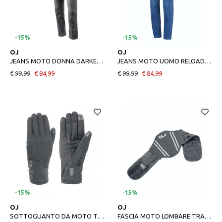
-15%
-15%
38
40
42
48
50
52
54
OJ
OJ
JEANS MOTO DONNA DARKEN 2 NERO
JEANS MOTO UOMO RELOAD 2 BLU
€ 99,99
€ 84,99
€ 99,99
€ 84,99
-15%
-15%
XS/S
M/L
XL/2XL
M
XL
2XL
OJ
OJ
SOTTOGUANTO DA MOTO TERMICO
FASCIA MOTO LOMBARE TRASPIRANTE BELT ONE NERO