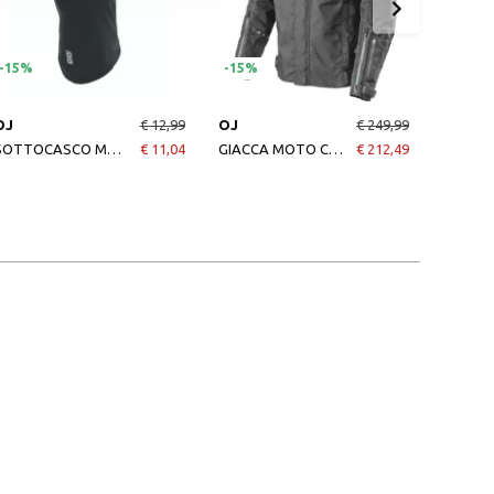
-15%
-15%
-15%
OJ
€ 12,99
OJ
€ 249,99
OJ
SOTTOCASCO MOTO GUARD COTTON
€ 11,04
GIACCA MOTO CROSSWAY BLACK UOMO
€ 212,49