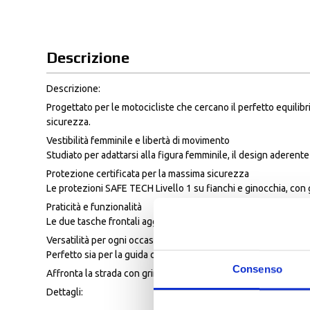
Descrizione
Descrizione:
Progettato per le motocicliste che cercano il perfetto equilib
sicurezza.
Vestibilità femminile e libertà di movimento
Studiato per adattarsi alla figura femminile, il design aderent
Protezione certificata per la massima sicurezza
Le protezioni SAFE TECH Livello 1 su fianchi e ginocchia, con 
Praticità e funzionalità
Le due tasche frontali aggiungono un tocco di praticità, perme
Versatilità per ogni occasione
Perfetto sia per la guida che per il tempo libero, unisce eleg
Consenso
Affronta la strada con grinta e protezione. Scegli il pantalon
Dettagli: