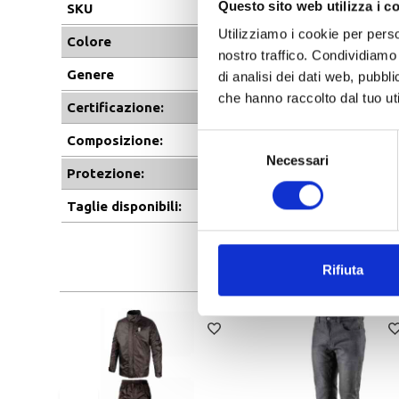
Questo sito web utilizza i c
SKU
Utilizziamo i cookie per perso
Colore
nostro traffico. Condividiamo 
Genere
di analisi dei dati web, pubbl
che hanno raccolto dal tuo uti
Certificazione:
Selezione
Composizione:
Necessari
del
Protezione:
consenso
Taglie disponibili:
Rifiuta