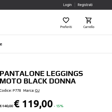
Login
Registrati
Preferiti
Carrello
e
PANTALONE LEGGINGS
Prodotti Pulizia
Airbag
MOTO BLACK DONNA
Scaldacollo
Fasce Lombari
Sottocasco
Ginocchiere
Codice: P778
Marca:
OJ
Pantaloni Protettivi
€ 119,00
Paraschiena
€ 140,00
- 15%
Protezioni Aggiuntive