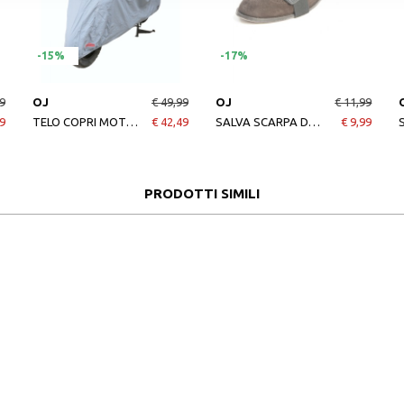
-15%
-17%
9
OJ
€ 49,99
OJ
€ 11,99
9
TELO COPRI MOTO IMPERMEABILE GRIGIO OJ BIKE COVER WL
€ 42,49
SALVA SCARPA DA MOTO IN GOMMA OJ STOP NERO
€ 9,99
PRODOTTI SIMILI