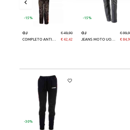
-15%
-15%
OJ
€ 49,90
OJ
€ 99,9
COMPLETO ANTIPIOGGIA DA MOTO OJ SYSTEM SET NERO
€ 42,42
JEANS MOTO UOMO DARKEN 2 NERO
€ 84,9
-30%