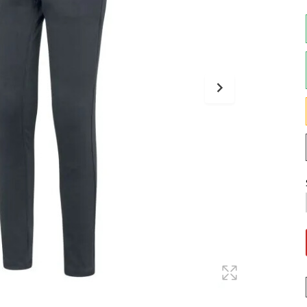
Maglie
Pantaloni
Sottocasco
Sottoguanti