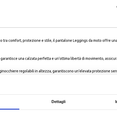
rio tra comfort, protezione e stile, il pantalone Leggings da moto offre u
e garantisce una calzata perfetta e un’ottima libertà di movimento, assicu
ginocchiere regolabili in altezza, garantiscono un’elevata protezione sen
ttendo di portare con sé piccoli oggetti essenziali sempre a portata di m
anza e performance, rendendolo un capo indispensabile per ogni motociclis
Dettagli
e Leggings da moto e viaggia con il massimo del comfort!