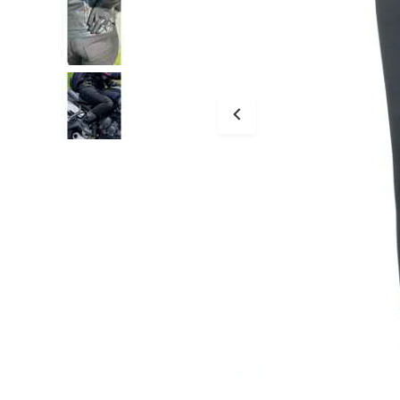
Tessuto
Salvascarpe
Traforati
Scarpe
Stivali Racing
Stivali Touring