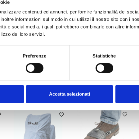
ookie
J3380
nalizzare contenuti ed annunci, per fornire funzionalità dei socia
Nero
inoltre informazioni sul modo in cui utilizzi il nostro sito con i n
Donna
icità e social media, i quali potrebbero combinarle con altre inform
lizzo dei loro servizi.
EN 17092-4:2020 Class A
Tessuto Esterno: 100% Poliestere 
Preferenze
Statistiche
Fianchi CE rimovibili Safe Tech: EN
38-50
Accetta selezionati
ALTRI PRODOTTI OJ