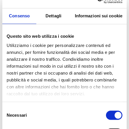
SIXS Carbon Underwear
con
scollo a giro e maniche lunghe
Consenso
Dettagli
Informazioni sui cookie
Progettata con cura e passione, questa maglia è la compagna
perfetta per le tue avventure quotidiane, che tu sia in bici, in pista,
Questo sito web utilizza i cookie
in palestra o semplicemente in movimento nella vita di tutti i giorni.
Realizzata con il nostro tessuto tecnico adatto a tutte le stagioni,
Utilizziamo i cookie per personalizzare contenuti ed
con una nuova formula incredibilmente morbida al tatto, la maglia
annunci, per fornire funzionalità dei social media e per
offre una traspirabilità eccezionale e un controllo efficace
analizzare il nostro traffico. Condividiamo inoltre
dell'umidità, mantenendoti fresco e asciutto in ogni situazione.
informazioni sul modo in cui utilizzi il nostro sito con i
Scollatura più ampia
nostri partner che si occupano di analisi dei dati web,
pubblicità e social media, i quali potrebbero combinarle
Una delle caratteristiche più distintive della nostra maglia a
con altre informazioni che hai fornito loro o che hanno
maniche lunghe è la sua scollatura più ampia, pensata
raccolto dal tuo utilizzo dei loro servizi.
appositamente per abbracciare delicatamente il collo e le spalle
femminili con un tocco di eleganza e raffinatezza.
Codice: F TS2
Selezione
Necessari
del
Istruzioni per la manutenzione
consenso
Lavare in lavatrice a 40°C