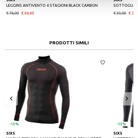
LEGGINS ANTIVENTO 4 STAGIONI BLACK CARBON
SOTTOGUANT
€ 76,00
€ 64,60
€ 33,00
€ 28,
PRODOTTI SIMILI
-15%
-15%
SIXS
SIXS