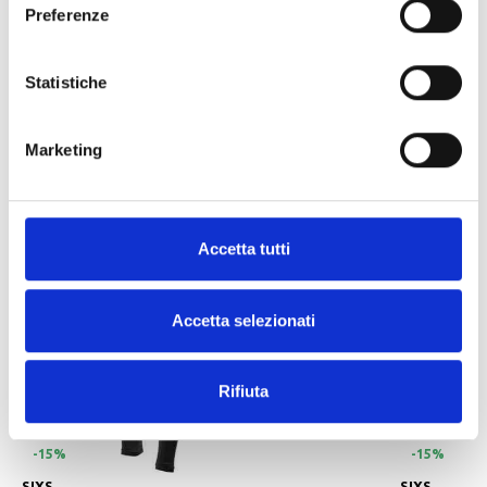
Non usare ammorbidente
Preferenze
Non candeggiare
Non lavare a secco
Non asciugare in asciugatrice
Statistiche
Non stirare
Marketing
ALTRI PRODOTTI SIXS
Accetta tutti
Accetta selezionati
Rifiuta
-15%
-15%
SIXS
SIXS