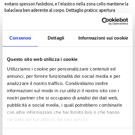
evitano spessori fastidiosi, e l’elastico nella zona collo mantiene la
balaclava ben aderente al corpo. Dettaglio pratico: apertura
posteriore per far passare i capelli lunghi.
Codice: WTB V3
Istruzioni per la manutenzione
Consenso
Dettagli
Informazioni sui cookie
Lavare in lavatrice a 40°C
Non usare ammorbidente
Non candeggiare
Questo sito web utilizza i cookie
Non asciugare in asciugatrice
Non lavare a secco
Utilizziamo i cookie per personalizzare contenuti ed
Non stirare
annunci, per fornire funzionalità dei social media e per
analizzare il nostro traffico. Condividiamo inoltre
informazioni sul modo in cui utilizzi il nostro sito con i
ALTRI PRODOTTI SIXS
nostri partner che si occupano di analisi dei dati web,
pubblicità e social media, i quali potrebbero combinarle
con altre informazioni che hai fornito loro o che hanno
raccolto dal tuo utilizzo dei loro servizi.