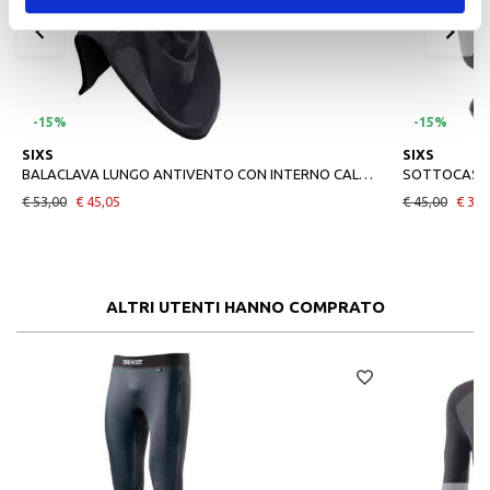
-15%
-15%
SIXS
SIXS
BALACLAVA LUNGO ANTIVENTO CON INTERNO CALDO BLACK CARBON
SOTTOCASCO
€ 53,00
€ 45,05
€ 45,00
€ 38,
ALTRI UTENTI HANNO COMPRATO