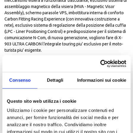
meccanismo visiera a funzionalita' basculante, esclusivo sistema di
assemblaggio magnetico della visiera (MVA - Magnetic Visor
Assembly), schermo parasole VPS, imbottitura interna di conforto
Carbon Fitting Racing Experience (con innovativa costruzione a
rete), esclusivo sistema di regolazione della posizione della cuffia
(LPC - Liner Positioning Control) e predisposizione per il sistema di
comunicazione N-Com, di nuova generazione, vogliono fare di X-
903 ULTRA CARBON l’integrale touring piu' esclusivo per il moto-
turista piu' esigente.
Sicurezza:
Realizzato in Fibra di carbonio rinomate per la sua resistenza agli
urti e leggerezza
Consenso
Dettagli
Informazioni sui cookie
Dimensione Calotta esterna: 3 ( 1° XXS-XS-S-M | 2° L | 3° XL-XXL-
3XL)
EPS multi-densità per un assorbimento degli urti ottimizzato (6
dimensioni xxs-xs| s | m | l | xl | xxl-3xl)
Questo sito web utilizza i cookie
Sistema NERS per la rimozione rapida dei guanciali in caso di
Utilizziamo i cookie per personalizzare contenuti ed
emergenza
annunci, per fornire funzionalità dei social media e per
Chiusura con cinturino ANELLO DOPPIA D
analizzare il nostro traffico. Condividiamo inoltre
Omologazione: Ece 22.05
Visibilità:
informazioni sul modo in cui utilizzi il nostro sito con i