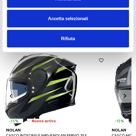
l'assetto del casco sulla testa, adattandolo alle diverse esigenze e
conformazioni anatomiche.
Predisposto e omologato con il sistema di comunicazione N-Com
Accetta selezionati
B902 serie X o B601 serie X.
Rifiuta
ALTRI PRODOTTI NOLAN
-15%
Nuovo arrivo
-15%
NOLAN
NOLAN
CASCO INTEGRALE N80-8 NOLAN FERVO 354