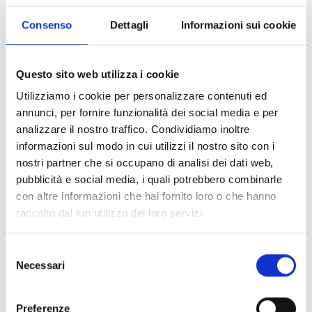
Consenso
Dettagli
Informazioni sui cookie
-22%
-8%
UNICA
6
MIDLAND
MIDLAND
MIDLAND BT MINI TWIN INTERFONO
MIDLAND BT MINI SINGOLO
Questo sito web utilizza i cookie
€ 219,00
€ 169,90
€ 129,90
€ 119,00
Utilizziamo i cookie per personalizzare contenuti ed
annunci, per fornire funzionalità dei social media e per
analizzare il nostro traffico. Condividiamo inoltre
informazioni sul modo in cui utilizzi il nostro sito con i
nostri partner che si occupano di analisi dei dati web,
pubblicità e social media, i quali potrebbero combinarle
con altre informazioni che hai fornito loro o che hanno
raccolto dal tuo utilizzo dei loro servizi.
-28%
Selezione
UNICA
MIDLAND
Necessari
del
MIDLAND BTR1 TWIN INTERFONO
consenso
€ 349,00
€ 249,99
Preferenze