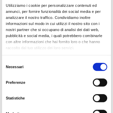
di qualsiasi marca e addirittura di includerli nella
Utilizziamo i cookie per personalizzare contenuti ed
conference, caratteristica unica in questa fascia di
annunci, per fornire funzionalità dei social media e per
prezzo. Ideale per coppie e amici in viaggio, offre
analizzare il nostro traffico. Condividiamo inoltre
qualità audio superiore grazie agli speaker firmati
informazioni sul modo in cui utilizzi il nostro sito con i
«RCF»* e tecnologia Parallel Audio**. A differenza dei
nostri partner che si occupano di analisi dei dati web,
competitor permette di ricevere le chiamate anche
pubblicità e social media, i quali potrebbero combinarle
durante la conferenza. Il nuovo design made in Italy
con altre informazioni che hai fornito loro o che hanno
privo di antenna esterna, l’aggancio rapido e la
raccolto dal tuo utilizzo dei loro servizi.
certificazione
ECE 22.06
garantiscono comfort e
sicurezza. Nella sua fascia di prezzo, è il primo a offrire
queste funzionalità avanzate, rendendo ogni viaggio
Selezione
più semplice e connesso.
Necessari
del
consenso
Preferenze
ALTRI PRODOTTI MIDLAND
Statistiche