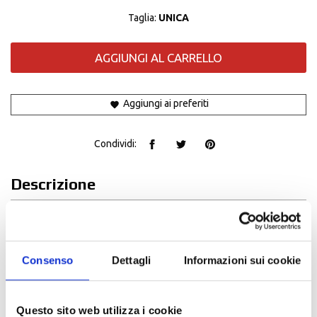
Taglia:
UNICA
AGGIUNGI AL CARRELLO
Aggiungi ai preferiti
Condividi:
Descrizione
Il
BTR1
rivoluziona la comunicazione moto a moto con
un'interfaccia utente intuitiva e funzionale; perfetto
nella comunicazione pilota passeggero, consente
Consenso
Dettagli
Informazioni sui cookie
anche una conferenza semplificata fino a
4 persone
in
un raggio di
800m
. Offre inoltre una compatibilità
universale, è infatti in grado di connettere gli interfoni
Questo sito web utilizza i cookie