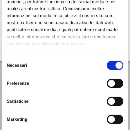
annunci, per fornire funzionalità dei social media e per
analizzare il nostro traffico. Condividiamo inoltre
-40%
informazioni sul modo in cui utilizzi il nostro sito con i
UNICA
MV AGUSTA
nostri partner che si occupano di analisi dei dati web,
FOULARD SETA UNISEX
pubblicità e social media, i quali potrebbero combinarle
€ 48,80
€ 29,28
con altre informazioni che hai fornito loro o che hanno
raccolto dal tuo utilizzo dei loro servizi.
Selezione
Necessari
del
Iscriviti subito alla newsletter
consenso
Preferenze
VAI
Letta la
Privacy Policy
, accetto di ricevere la newsletter ai sensi del
Statistiche
Regolamento UE 2016/679 (GDPR)
Marketing
Home
Condizioni di vendita