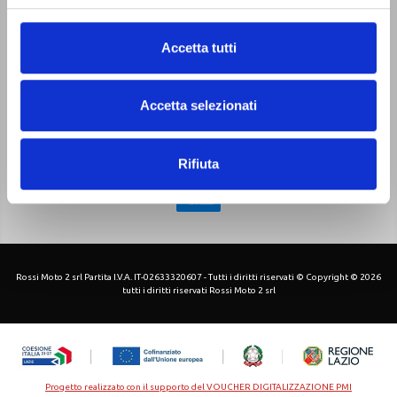
Chi siamo
Pagamenti
Contatti
Sitemap
Privacy Policy
Accetta tutti
Cookie Policy
-
Accetta selezionati
Rifiuta
Rossi Moto 2 srl Partita I.V.A. IT-02633320607 - Tutti i diritti riservati © Copyright © 2026
tutti i diritti riservati Rossi Moto 2 srl
Progetto realizzato con il supporto del VOUCHER DIGITALIZZAZIONE PMI