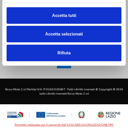
Chi siamo
Pagamenti
Contatti
Sitemap
Privacy Policy
Accetta tutti
Cookie Policy
-
Accetta selezionati
Rifiuta
Rossi Moto 2 srl Partita I.V.A. IT-02633320607 - Tutti i diritti riservati © Copyright © 2026
tutti i diritti riservati Rossi Moto 2 srl
Progetto realizzato con il supporto del VOUCHER DIGITALIZZAZIONE PMI