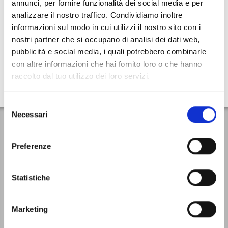
annunci, per fornire funzionalità dei social media e per
analizzare il nostro traffico. Condividiamo inoltre
-36%
informazioni sul modo in cui utilizzi il nostro sito con i
S
M
L
2XL
KTM
nostri partner che si occupano di analisi dei dati web,
GUANTI MORPH SPORT
pubblicità e social media, i quali potrebbero combinarle
€ 155,00
€ 99,90
con altre informazioni che hai fornito loro o che hanno
raccolto dal tuo utilizzo dei loro servizi.
Selezione
Necessari
del
Iscriviti subito alla newsletter
consenso
Preferenze
VAI
Letta la
Privacy Policy
, accetto di ricevere la newsletter ai sensi del
Statistiche
Regolamento UE 2016/679 (GDPR)
Marketing
Home
Condizioni di vendita