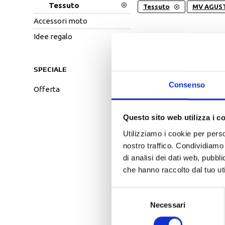
Tessuto
Salvascarpe
tessuto
Tessuto
MV AGUS
Traforati
Scarpe
accessori moto
Stivali Racing
idee regalo
MARCA
Stivali Touring
SPECIALE
ORDINATO PER:
Pop
Consenso
offerta
Questo sito web utilizza i c
Utilizziamo i cookie per perso
nostro traffico. Condividiamo 
di analisi dei dati web, pubbl
che hanno raccolto dal tuo uti
Selezione
Necessari
del
-40%
consenso