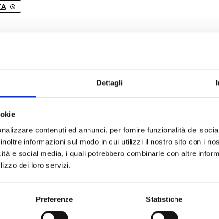
Maglie
TA
Pantaloni
Sottocasco
Sottoguanti
olarità
Prezzo minore
Prezzo maggiore
Nome
Dettagli
ookie
nalizzare contenuti ed annunci, per fornire funzionalità dei socia
inoltre informazioni sul modo in cui utilizzi il nostro sito con i n
icità e social media, i quali potrebbero combinarle con altre inform
lizzo dei loro servizi.
Preferenze
Statistiche