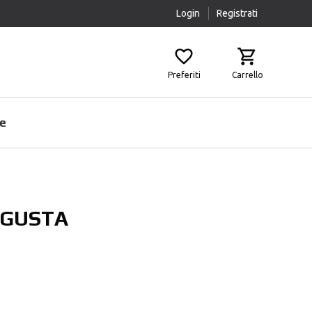
Login
Registrati
Preferiti
Carrello
e
Prodotti Pulizia
Airbag
 AGUSTA
Scaldacollo
Fasce Lombari
Sottocasco
Ginocchiere
Pantaloni Protettivi
Paraschiena
Protezioni Aggiuntive