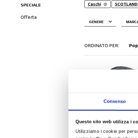
Tessuto
Salvascarpe
Caschi
SCOTLAND
SPECIALE
Traforati
Scarpe
offerta
Stivali Racing
GENERE
MARC
Stivali Touring
ORDINATO PER:
Pop
Consenso
Questo sito web utilizza i c
-15%
Utilizziamo i cookie per perso