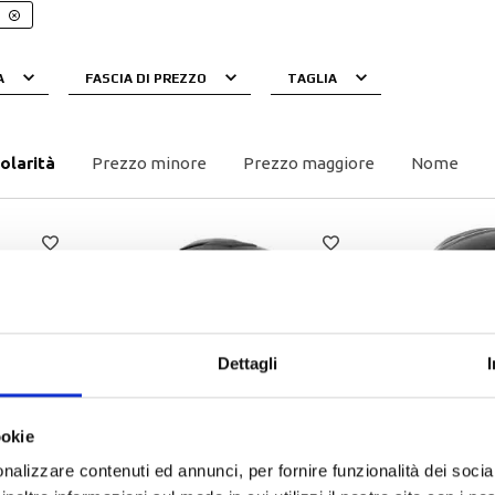
Maglie
Pantaloni
Sottocasco
A
FASCIA DI PREZZO
TAGLIA
Sottoguanti
olarità
Prezzo minore
Prezzo maggiore
Nome
Dettagli
ookie
-15%
-15%
nalizzare contenuti ed annunci, per fornire funzionalità dei socia