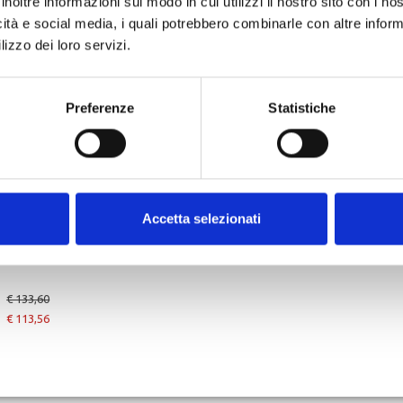
inoltre informazioni sul modo in cui utilizzi il nostro sito con i n
S
M
L
XL
S
L
XL
€ 89,00
SCOTLAND
€ 89,00
SCOTLAND
icità e social media, i quali potrebbero combinarle con altre inform
€ 75,65
CASCO JET NERO OPACO E2206
€ 75,65
lizzo dei loro servizi.
Preferenze
Statistiche
Accetta selezionati
€ 133,60
€ 113,56