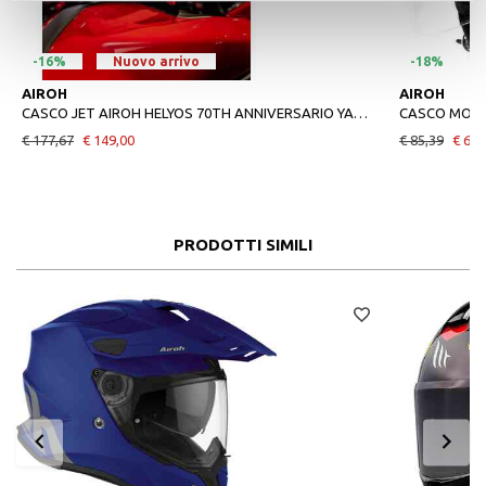
-16%
Nuovo arrivo
-18%
AIROH
AIROH
CASCO JET AIROH HELYOS 70TH ANNIVERSARIO YAMAHA
CASCO MOTO
€ 177,67
€ 149,00
€ 85,39
€ 69,
PRODOTTI SIMILI