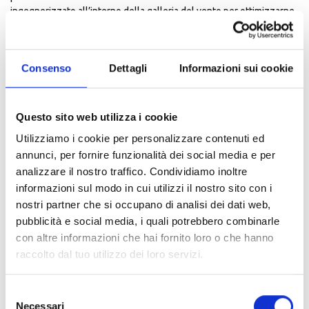
ingegnerizzato all’interno della galleria del vento per ottimizzarne
forme e prestazioni.
Per non perdere nemmeno il più piccolo dettaglio della tua
avventura in moto, la visiera del casco offre un’ampia visuale e
Consenso
Dettagli
Informazioni sui cookie
riduce al minimo il rischio di appannamento grazie alla pratica
posizione anti-fog ed alla lente Pinlock® 70 Max Vision, inclusa
nella scatola.
Spark 2 di Airoh non scende a compromessi nemmeno quando si
Questo sito web utilizza i cookie
parla di sicurezza e comodità, infatti vanta i sistemi ASN ed AEFR, ed
Utilizziamo i cookie per personalizzare contenuti ed
interni realizzati con tessuti e trattamenti innovativi che
annunci, per fornire funzionalità dei social media e per
enfatizzano il comfort di calzata facendoti sentire totalmente a tuo
agio, libero di gustare fino in fondo qualsiasi viaggio, perfino il
analizzare il nostro traffico. Condividiamo inoltre
tragitto che percorri quotidianamente.
informazioni sul modo in cui utilizzi il nostro sito con i
Caratteristiche:
nostri partner che si occupano di analisi dei dati web,
•Full Face dalle linee aggressive ed aerodinamiche
pubblicità e social media, i quali potrebbero combinarle
•Omologato ECE 2206
con altre informazioni che hai fornito loro o che hanno
•Unisce sapientemente stile e performance
raccolto dal tuo utilizzo dei loro servizi.
MATERIAL
THERMOPLASTIC HRT
Selezione
Necessari
del