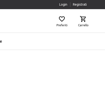
Login
Registrati
Preferiti
Carrello
e
Prodotti Pulizia
Airbag
Scaldacollo
Fasce Lombari
Sottocasco
Ginocchiere
Pantaloni Protettivi
Paraschiena
Protezioni Aggiuntive