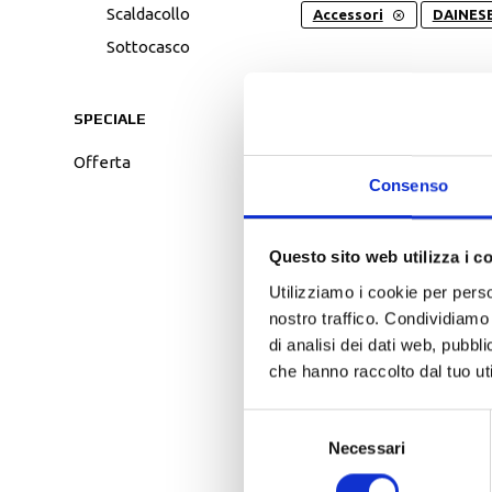
Tessuto
Salvascarpe
scaldacollo
Accessori
DAINES
Traforati
Scarpe
sottocasco
Stivali Racing
GENERE
MARC
Stivali Touring
SPECIALE
offerta
ORDINATO PER:
Pop
Consenso
Questo sito web utilizza i c
Utilizziamo i cookie per perso
nostro traffico. Condividiamo 
di analisi dei dati web, pubbl
che hanno raccolto dal tuo uti
Selezione
Necessari
del
-24%
consenso