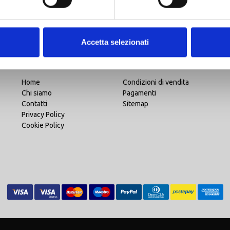
UNICA
UNICA
€ 24,90
DAINESE
€ 74,99
DAINESE
€ 19,00
SOTTOCASCO MOTO BALACLAVA N BLACK
€ 63,74
Accetta selezionati
Home
Condizioni di vendita
Chi siamo
Pagamenti
Contatti
Sitemap
Privacy Policy
Cookie Policy