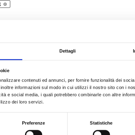
Maglie
E
Pantaloni
Sottocasco
A
FASCIA DI PREZZO
Sottoguanti
olarità
Prezzo minore
Prezzo maggiore
Nome
Dettagli
ookie
nalizzare contenuti ed annunci, per fornire funzionalità dei socia
inoltre informazioni sul modo in cui utilizzi il nostro sito con i n
icità e social media, i quali potrebbero combinarle con altre inform
lizzo dei loro servizi.
Preferenze
Statistiche
-15%
-15%