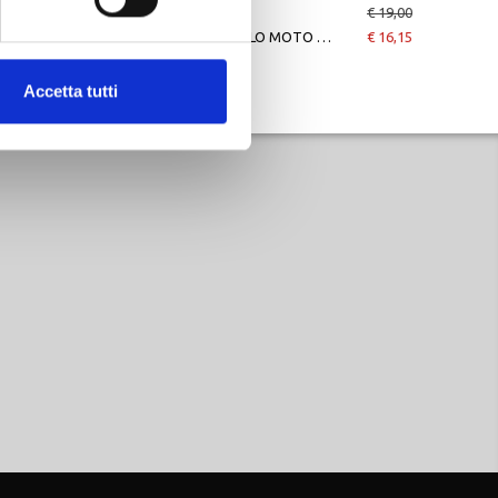
UNICA
€ 19,00
DAINESE
€ 19,00
SOTTOCASCO MOTO BALACLAVA N DEMON
€ 16,15
SCALDACOLLO MOTO NECK GATTER N DEMON
€ 16,15
Accetta tutti