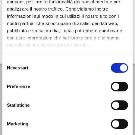
annunci, per fornire funzionalità dei social media e per
analizzare il nostro traffico. Condividiamo inoltre
-15%
-15%
informazioni sul modo in cui utilizzi il nostro sito con i
XS/S
M/L
XL/2XL
XS/S
M/L
XL/2XL
SIXS
OJ
nostri partner che si occupano di analisi dei dati web,
SOTTOGUANTI 4 STAGIONI BLACK CARBON
SOTTOGUANTO DA MOTO TERMICO
pubblicità e social media, i quali potrebbero combinarle
€ 33,00
€ 28,05
€ 20,00
€ 17,00
con altre informazioni che hai fornito loro o che hanno
raccolto dal tuo utilizzo dei loro servizi.
Selezione
Necessari
del
Iscriviti subito alla newsletter
consenso
Preferenze
VAI
Letta la
Privacy Policy
, accetto di ricevere la newsletter ai sensi del
Statistiche
Regolamento UE 2016/679 (GDPR)
Marketing
Home
Condizioni di vendita