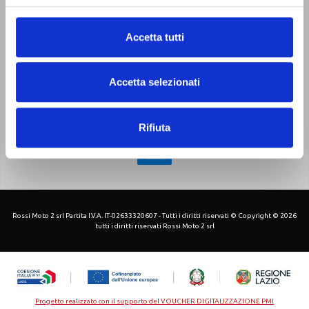
Chi siamo
Pagamenti
Contatti
Sitemap
Privacy Policy
Accetta tutti
Cookie Policy
-
Accetta selezionati
Rifiuta
Rossi Moto 2 srl Partita I.V.A. IT-02633320607 - Tutti i diritti riservati © Copyright © 2026
tutti i diritti riservati Rossi Moto 2 srl
Progetto realizzato con il supporto del VOUCHER DIGITALIZZAZIONE PMI